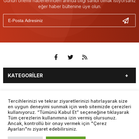
Günün önemli haberlerinden anında bilgi sahibi olmak istiyorsanız
eğer haber bültenine üye olun.
KATEGORİLER
3. SAYFA
EKONOMİ
SAYFALAR
EĞİTİM
SAĞLIK
Tercihlerinizi ve tekrar ziyaretlerinizi hatırlayarak size
en uygun deneyimi sunmak için web sitemizde çerezleri
YAŞAM
SPOR
kullanıyoruz. “Tümünü Kabul Et” seçeneğine tıklayarak
BURÇLAR
CANLI BORSA
MAGAZİN
KÜLTÜR SANAT
Tüm çerezlerin kullanımına izin vermiş olursunuz.
CANLI SONUÇLAR
CANLI TV
Ancak, kontrollü bir onay vermek için "Çerez
Web sitemizde yer alan haber içerikleri izin alınmadan,
TEKNOLOJİ
DÜNYA
Ayarları"nı ziyaret edebilirsiniz.
kaynak gösterilerek dahi iktibas edilemez. Kanuna aykırı ve
FİKSTÜR
FİRMA EKLE
SİYASET
FOTO GALERİ
izinsiz olarak kopyalanamaz, başka yerde yayınlanamaz.