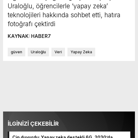
Uraloğlu, öğrencilerle ‘yapay zeka’
teknolojileri hakkında sohbet etti, hatıra
fotoğrafı çektirdi
KAYNAK: HABER7
güven
Uraloğlu
Veri
Yapay Zeka
İLGİNİZİ ÇEKEBİLİR
Çin duyurdu: Yapay zeka destekli 6G, 2030’da