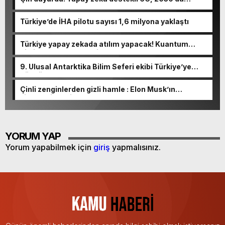
kullanıma sunulacak
Türkiye’de İHA pilotu sayısı 1,6 milyona yaklaştı
Türkiye yapay zekada atılım yapacak! Kuantum
bilgisayar entegre edilecek…
9. Ulusal Antarktika Bilim Seferi ekibi Türkiye’ye
döndü
Çinli zenginlerden gizli hamle : Elon Musk’ın
şirketlerine milyonlarca dolar akıyor!
YORUM YAP
Yorum yapabilmek için
giriş
yapmalısınız.