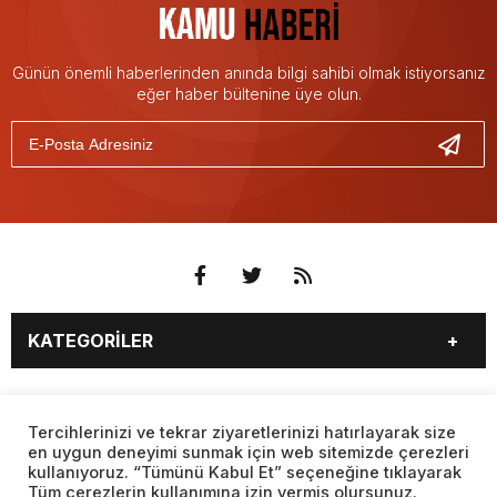
takvimi erken başlattık” açıklaması geldi
Android 17 ile akıllı telefonlara gelecek
yeni özellikler belli oldu
Günün önemli haberlerinden anında bilgi sahibi olmak istiyorsanız
eğer haber bültenine üye olun.
KATEGORİLER
3. SAYFA
EKONOMİ
SAYFALAR
EĞİTİM
SAĞLIK
Tercihlerinizi ve tekrar ziyaretlerinizi hatırlayarak size
en uygun deneyimi sunmak için web sitemizde çerezleri
YAŞAM
SPOR
kullanıyoruz. “Tümünü Kabul Et” seçeneğine tıklayarak
BURÇLAR
CANLI BORSA
MAGAZİN
KÜLTÜR SANAT
Tüm çerezlerin kullanımına izin vermiş olursunuz.