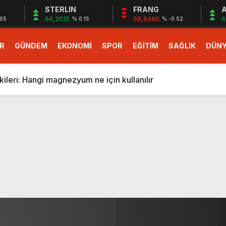
STERLIN
FRANG
A
64,2015
58,6490
6
.05
% 0.15
% -0.52
R
GÜNDEM
EKONOMİ
SPOR
EĞİTİM
SAĞLIK
DÜN
larlık dev teklif
fonlara gelecek yeni özellikler belli oldu
ileri: Hangi magnezyum ne için kullanılır
1 Nisan’da başlıyor
r, nükleer füzyon roketini ateşledi
 destekli 6G, 2030’da kullanıma sunulacak
n heyecanlandıran kulis! Bakanlıklar sayı konusunda anlaşt
nin Borcunu Ödeyebilir
esi ilgilendiren düzenleme! Sayılar tümden değişti
tartışması! Bakan Tekin’den “Sıkıntı yaşanmaması için takvim
larlık dev teklif
fonlara gelecek yeni özellikler belli oldu