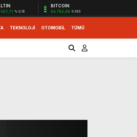
LTIN
BITCOIN
.507,71
64.784,98
% 0,18
0.365
YA
TEKNOLOJİ
OTOMOBİL
TÜMÜ
ı
i erken başlattık”