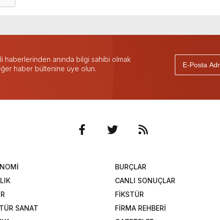
 haberlerinden anında bilgi sahibi olmak
 eğer haber bültenine üye olun.
ONOMİ
BURÇLAR
LIK
CANLI SONUÇLAR
OR
FİKSTÜR
TÜR SANAT
FİRMA REHBERİ