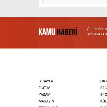
Günün önemli
istiyorsanız
3. SAYFA
EK
EĞİTİM
SAĞ
YAŞAM
SP
MAGAZİN
KÜL