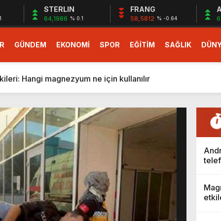
STERLIN
FRANG
A
64,1986
58,5812
6
1
% 0.1
% -0.64
R
GÜNDEM
EKONOMİ
SPOR
EĞİTİM
SAĞLIK
DÜN
larlık dev teklif
fonlara gelecek yeni özellikler belli oldu
ileri: Hangi magnezyum ne için kullanılır
1 Nisan’da başlıyor
r, nükleer füzyon roketini ateşledi
 destekli 6G, 2030’da kullanıma sunulacak
n heyecanlandıran kulis! Bakanlıklar sayı konusunda anlaşt
Andro
nin Borcunu Ödeyebilir
tele
özell
esi ilgilendiren düzenleme! Sayılar tümden değişti
Magn
tartışması! Bakan Tekin’den “Sıkıntı yaşanmaması için takvim
etki
larlık dev teklif
ne iç
fonlara gelecek yeni özellikler belli oldu