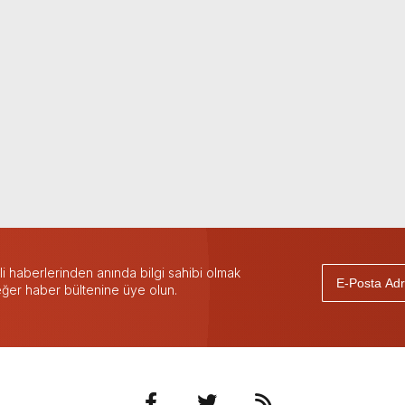
 haberlerinden anında bilgi sahibi olmak
 eğer haber bültenine üye olun.