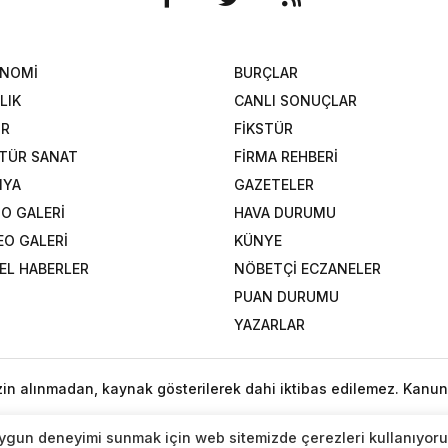
ONOMİ
BURÇLAR
LIK
CANLI SONUÇLAR
OR
FİKSTÜR
TÜR SANAT
FİRMA REHBERİ
NYA
GAZETELER
O GALERİ
HAVA DURUMU
EO GALERİ
KÜNYE
EL HABERLER
NÖBETÇİ ECZANELER
PUAN DURUMU
YAZARLAR
izin alınmadan, kaynak gösterilerek dahi iktibas edilemez. Kanun
n uygun deneyimi sunmak için web sitemizde çerezleri kullanıyoru