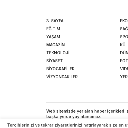
3. SAYFA
EK
EĞİTİM
SAĞ
YAŞAM
SP
MAGAZİN
KÜL
TEKNOLOJİ
DÜ
SİYASET
FOT
BİYOGRAFİLER
VID
VİZYONDAKİLER
YER
Web sitemizde yer alan haber içerikleri 
başka yerde yayınlanamaz.
Tercihlerinizi ve tekrar ziyaretlerinizi hatırlayarak size e