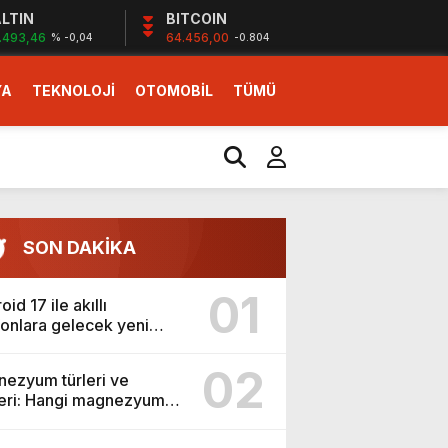
LTIN
BITCOIN
.493,46
64.456,00
% -0,04
-0.804
YA
TEKNOLOJİ
OTOMOBİL
TÜMÜ
SON DAKİKA
ı
01
id 17 ile akıllı
fonlara gelecek yeni
ikler belli oldu
02
ezyum türleri ve
i erken başlattık”
leri: Hangi magnezyum
in kullanılır