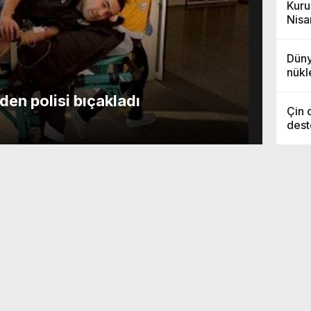
Kuru
Nisa
Dünya
nükl
ateş
den polisi bıçakladı
Çin 
dest
kull