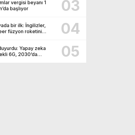
03
mlar vergisi beyanı 1
n’da başlıyor
04
da bir ilk: İngilizler,
eer füzyon roketini
ledi
05
duyurdu: Yapay zeka
ekli 6G, 2030’da
anıma sunulacak