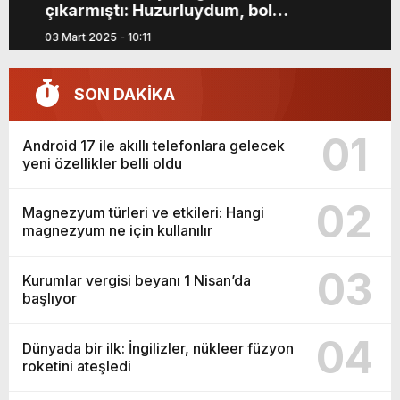
dağlarında bal üretmeye başladı
yeni özellikler belli oldu
26 Haziran 2024 - 23:23
SON DAKİKA
01
Android 17 ile akıllı telefonlara gelecek
yeni özellikler belli oldu
02
Magnezyum türleri ve etkileri: Hangi
magnezyum ne için kullanılır
03
Kurumlar vergisi beyanı 1 Nisan’da
başlıyor
04
Dünyada bir ilk: İngilizler, nükleer füzyon
roketini ateşledi