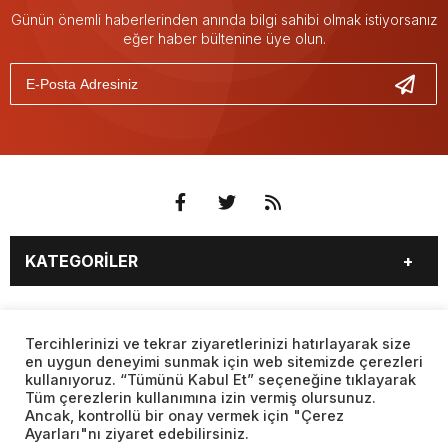
Günün önemli haberlerinden anında bilgi sahibi olmak istiyorsanız
eğer haber bültenine üye olun.
KATEGORİLER
3. SAYFA
EKONOMİ
SAYFALAR
EĞİTİM
SAĞLIK
Tercihlerinizi ve tekrar ziyaretlerinizi hatırlayarak size
en uygun deneyimi sunmak için web sitemizde çerezleri
YAŞAM
SPOR
kullanıyoruz. “Tümünü Kabul Et” seçeneğine tıklayarak
BURÇLAR
CANLI BORSA
MAGAZİN
KÜLTÜR SANAT
Tüm çerezlerin kullanımına izin vermiş olursunuz.
CANLI SONUÇLAR
CANLI TV
Ancak, kontrollü bir onay vermek için "Çerez
Web sitemizde yer alan haber içerikleri izin alınmadan,
TEKNOLOJİ
DÜNYA
Ayarları"nı ziyaret edebilirsiniz.
kaynak gösterilerek dahi iktibas edilemez. Kanuna aykırı ve
FİKSTÜR
FİRMA EKLE