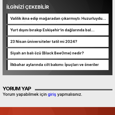
İLGİNİZİ ÇEKEBİLİR
Valilik ikna edip mağaradan çıkarmıştı: Huzurluydum,
bol oksijenli mükemmeldi!
Yurt dışını bırakıp Eskişehir’in dağlarında bal
üretmeye başladı
23 Nisan üniversiteler tatil mi 2024?
Siyah arı balı özü (Black BeeOme) nedir?
İlkbahar aylarında cilt bakımı: İpuçları ve öneriler
YORUM YAP
Yorum yapabilmek için
giriş
yapmalısınız.