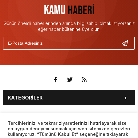
Günün önemli haberlerinden anında bilgi sahibi olmak istiyorsanız
eğer haber bültenine üye olun.
KATEGORİLER
3. SAYFA
EKONOMİ
SAYFALAR
EĞİTİM
SAĞLIK
Tercihlerinizi ve tekrar ziyaretlerinizi hatırlayarak size
en uygun deneyimi sunmak için web sitemizde çerezleri
YAŞAM
SPOR
kullanıyoruz. “Tümünü Kabul Et” seçeneğine tıklayarak
BURÇLAR
CANLI BORSA