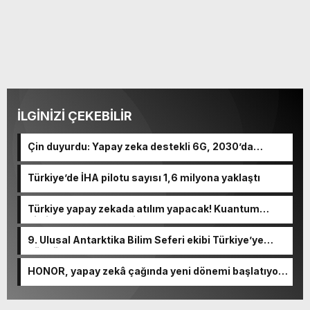
İLGİNİZİ ÇEKEBİLİR
Çin duyurdu: Yapay zeka destekli 6G, 2030’da
kullanıma sunulacak
Türkiye’de İHA pilotu sayısı 1,6 milyona yaklaştı
Türkiye yapay zekada atılım yapacak! Kuantum
bilgisayar entegre edilecek…
9. Ulusal Antarktika Bilim Seferi ekibi Türkiye’ye
döndü
HONOR, yapay zekâ çağında yeni dönemi başlatıyor:
“ALPHA PLAN”