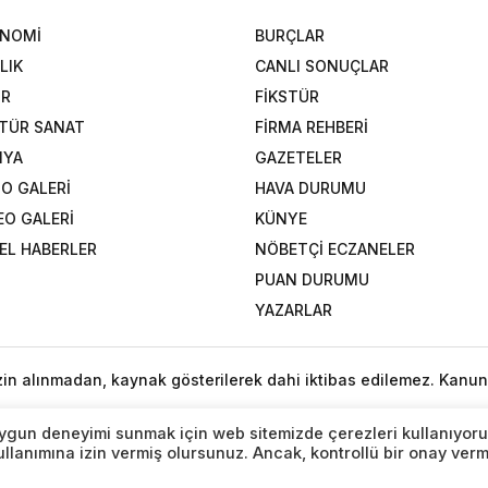
ONOMİ
BURÇLAR
LIK
CANLI SONUÇLAR
OR
FİKSTÜR
TÜR SANAT
FİRMA REHBERİ
NYA
GAZETELER
O GALERİ
HAVA DURUMU
EO GALERİ
KÜNYE
EL HABERLER
NÖBETÇİ ECZANELER
PUAN DURUMU
YAZARLAR
izin alınmadan, kaynak gösterilerek dahi iktibas edilemez. Kanun
n uygun deneyimi sunmak için web sitemizde çerezleri kullanıyoru
lanımına izin vermiş olursunuz. Ancak, kontrollü bir onay ver