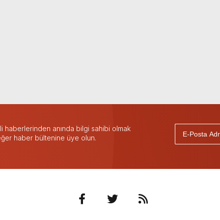
 haberlerinden anında bilgi sahibi olmak
 eğer haber bültenine üye olun.