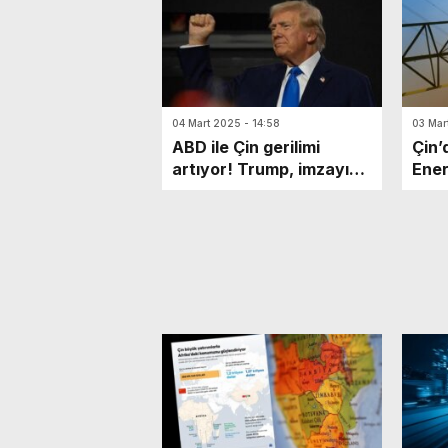
04 Mart 2025 - 14:58
03 Mar
ABD ile Çin gerilimi
Çin’
artıyor! Trump, imzayı
Ener
attı
Keşf
Boyu