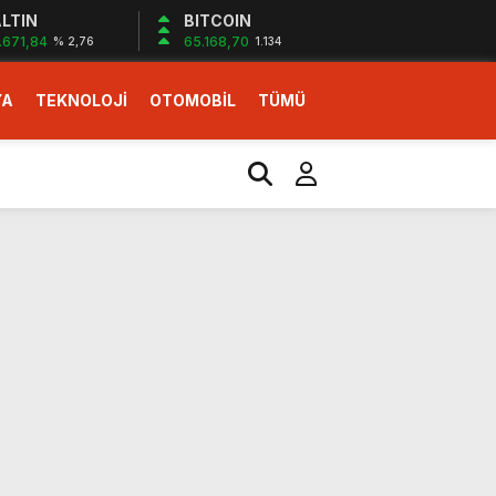
LTIN
BITCOIN
.671,84
65.168,70
% 2,76
1.134
YA
TEKNOLOJİ
OTOMOBİL
TÜMÜ
ı
i erken başlattık”