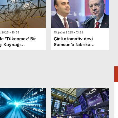
t 2025 - 10:55
15 Şubat 2025 - 13:29
de ‘Tükenmez’ Bir
Çinli otomotiv devi
ji Kaynağı
Samsun’a fabrika
edildi: 60.000 Yıl
kuruyor! Erdoğan: Çok
nca Besleyebilir
farklı bir hava getirecek