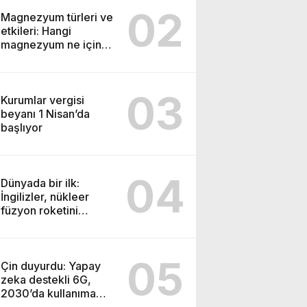
02
Magnezyum türleri ve
etkileri: Hangi
magnezyum ne için
kullanılır
03
Kurumlar vergisi
beyanı 1 Nisan’da
başlıyor
04
Dünyada bir ilk:
İngilizler, nükleer
füzyon roketini
ateşledi
05
Çin duyurdu: Yapay
zeka destekli 6G,
2030’da kullanıma