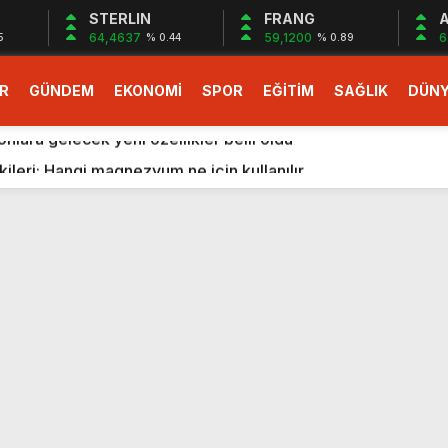
STERLIN
FRANG
A
64,4637
59,1200
6
5
% 0.44
% 0.89
R
GÜNDEM
EKONOMİ
SPOR
EĞİTİM
SAĞLIK
DÜN
larlık dev teklif
fonlara gelecek yeni özellikler belli oldu
ileri: Hangi magnezyum ne için kullanılır
1 Nisan’da başlıyor
r, nükleer füzyon roketini ateşledi
 destekli 6G, 2030’da kullanıma sunulacak
n heyecanlandıran kulis! Bakanlıklar sayı konusunda anlaşt
nin Borcunu Ödeyebilir
esi ilgilendiren düzenleme! Sayılar tümden değişti
tartışması! Bakan Tekin’den “Sıkıntı yaşanmaması için takvim
larlık dev teklif
fonlara gelecek yeni özellikler belli oldu