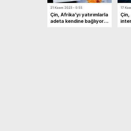
21 Kasım 2023 - 0:55
17 Kas
Çin, Afrika’yı yatırımlarla
Çin,
adeta kendine bağlıyor!
inte
Ticaret hacmi 282 milyar
kurd
dolara ulaştı