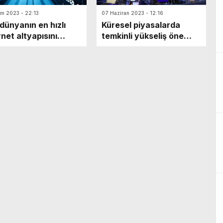
ım 2023 - 22:13
07 Haziran 2023 - 12:16
 dünyanın en hızlı
Küresel piyasalarda
rnet altyapısını
temkinli yükseliş öne
u!
çıkıyor