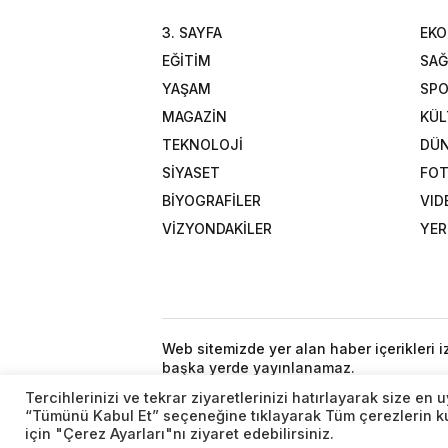
3. SAYFA
EK
EĞİTİM
SAĞ
YAŞAM
SP
MAGAZİN
KÜL
TEKNOLOJİ
DÜ
SİYASET
FOT
BİYOGRAFİLER
VID
VİZYONDAKİLER
YER
Web sitemizde yer alan haber içerikleri 
başka yerde yayınlanamaz.
Tercihlerinizi ve tekrar ziyaretlerinizi hatırlayarak size e
“Tümünü Kabul Et” seçeneğine tıklayarak Tüm çerezlerin kul
için "Çerez Ayarları"nı ziyaret edebilirsiniz.