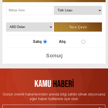
Satış
Alış
Günün önemli haberlerinden anında bilgi sahibi olmak istiyorsanız
eğer haber bültenine üye olun.