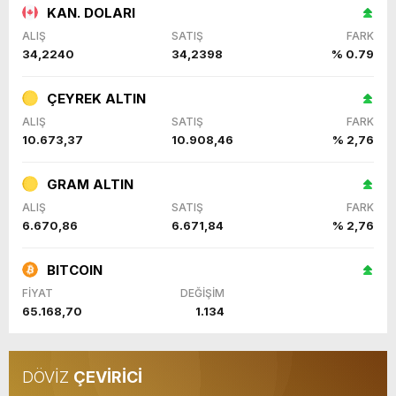
KAN. DOLARI
ALIŞ
SATIŞ
FARK
34,2240
34,2398
% 0.79
ÇEYREK ALTIN
ALIŞ
SATIŞ
FARK
10.673,37
10.908,46
% 2,76
GRAM ALTIN
ALIŞ
SATIŞ
FARK
6.670,86
6.671,84
% 2,76
BITCOIN
FİYAT
DEĞİŞİM
65.168,70
1.134
DÖVİZ
ÇEVİRİCİ