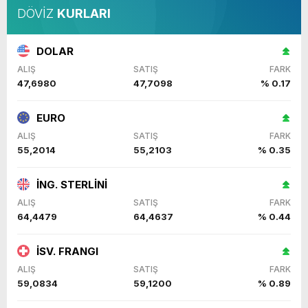
DÖVİZ
KURLARI
DOLAR
ALIŞ
SATIŞ
FARK
47,6980
47,7098
% 0.17
EURO
ALIŞ
SATIŞ
FARK
55,2014
55,2103
% 0.35
İNG. STERLİNİ
ALIŞ
SATIŞ
FARK
64,4479
64,4637
% 0.44
İSV. FRANGI
ALIŞ
SATIŞ
FARK
59,0834
59,1200
% 0.89