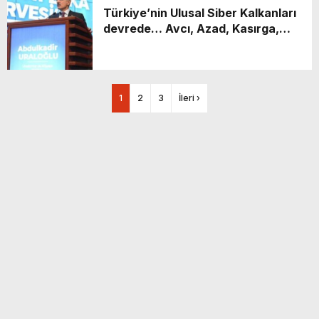
Türkiye’nin Ulusal Siber Kalkanları
devrede… Avcı, Azad, Kasırga,
Atmaca, Kule…
1
2
3
İleri ›