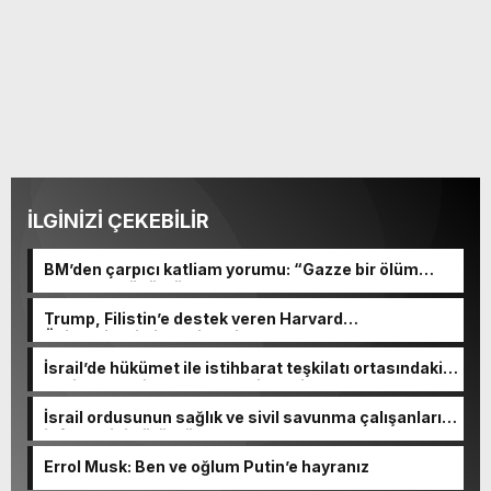
İLGİNİZİ ÇEKEBİLİR
BM’den çarpıcı katliam yorumu: “Gazze bir ölüm
tarlasına dönüştü”
Trump, Filistin’e destek veren Harvard
Üniversitesi’ni tehdit etti
İsrail’de hükümet ile istihbarat teşkilatı ortasındaki
çekişme yeni skandalla derinleşti
İsrail ordusunun sağlık ve sivil savunma çalışanlarını
infaz ettiği görüntüler ortaya çıktı
Errol Musk: Ben ve oğlum Putin’e hayranız