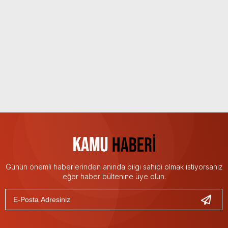
Günün önemli haberlerinden anında bilgi sahibi olmak istiyorsanız
eğer haber bültenine üye olun.