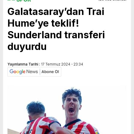
Galatasaray’dan Trai
yeni özellikler belli oldu
Hume’ye teklif!
Sunderland transferi
duyurdu
Yayınlanma Tarihi :
17 Temmuz 2024 - 23:34