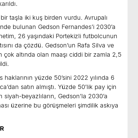
arıldı.
ir taşla iki kuş birden vurdu. Avrupalı
esinde bulunan Gedson Fernandes’i 2030’a
etim, 26 yaşındaki Portekizli futbolcunun
tısını da çözdü. Gedson’un Rafa Silva ve
n çok altında olan maaşı ciddi bir zamla 2,5
ldi.
 haklarının yüzde 50’sini 2022 yılında 6
ca’dan satın almıştı. Yüzde 50’lik pay için
n siyah-beyazlıların, Gedson’la 2030’a
sı üzerine bu görüşmeleri şimdilik askıya
OR