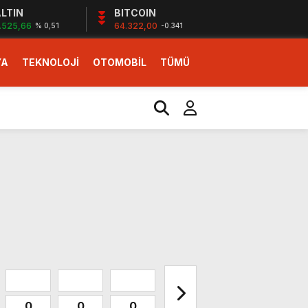
LTIN
BITCOIN
.525,66
64.322,00
% 0,51
-0.341
YA
TEKNOLOJİ
OTOMOBİL
TÜMÜ
ı
i erken başlattık”
0
0
0
0
0
0