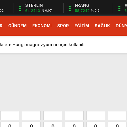
STERLIN
FRANG
A
64,2443
58,7242
6
.02
% 0.07
% 0.2
R
GÜNDEM
EKONOMİ
SPOR
EĞİTİM
SAĞLIK
DÜN
larlık dev teklif
fonlara gelecek yeni özellikler belli oldu
ileri: Hangi magnezyum ne için kullanılır
1 Nisan’da başlıyor
r, nükleer füzyon roketini ateşledi
 destekli 6G, 2030’da kullanıma sunulacak
n heyecanlandıran kulis! Bakanlıklar sayı konusunda anlaşt
nin Borcunu Ödeyebilir
esi ilgilendiren düzenleme! Sayılar tümden değişti
tartışması! Bakan Tekin’den “Sıkıntı yaşanmaması için takvim
larlık dev teklif
fonlara gelecek yeni özellikler belli oldu
0
0
0
0
0
0