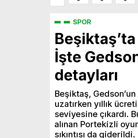
SPOR
Beşiktaş’ta 
İşte Gedso
detayları
Beşiktaş, Gedson’un
uzatırken yıllık ücret
seviyesine çıkardı. B
alınan Portekizli o
sıkıntısı da giderildi.