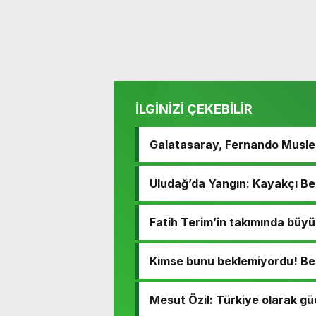
İLGİNİZİ ÇEKEBİLİR
Galatasaray, Fernando Muslera
Uludağ’da Yangın: Kayakçı Be
Fatih Terim’in takımında büyü
Kimse bunu beklemiyordu! Beşik
Mesut Özil: Türkiye olarak g