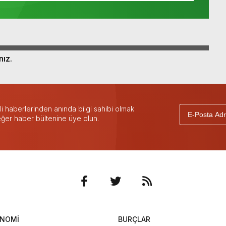
nız.
 haberlerinden anında bilgi sahibi olmak
 eğer haber bültenine üye olun.
ONOMİ
BURÇLAR