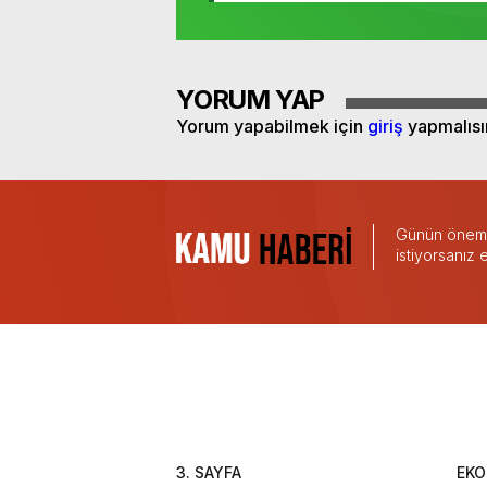
YORUM YAP
Yorum yapabilmek için
giriş
yapmalısı
Günün önemli
istiyorsanız
3. SAYFA
EK