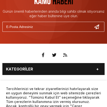
Günün önemli haberlerinden anında bilgi sahibi olmak istiyorsanız
eğer haber bültenine üye olun.
KATEGORİLER
3. SAYFA
EKONOMİ
SAYFALAR
EĞİTİM
SAĞLIK
Tercihlerinizi ve tekrar ziyaretlerinizi hatırlayarak size
en uygun deneyimi sunmak için web sitemizde çerezleri
YAŞAM
SPOR
kullanıyoruz. “Tümünü Kabul Et” seçeneğine tıklayarak
BURÇLAR
CANLI BORSA
MAGAZİN
KÜLTÜR SANAT
Tüm çerezlerin kullanımına izin vermiş olursunuz.
CANLI SONUÇLAR
CANLI TV
Ancak, kontrollü bir onay vermek için "Çerez