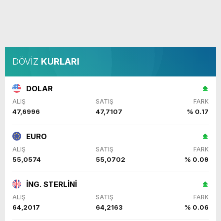
DÖVİZ
KURLARI
DOLAR
ALIŞ
SATIŞ
FARK
47,6996
47,7107
% 0.17
EURO
ALIŞ
SATIŞ
FARK
55,0574
55,0702
% 0.09
İNG. STERLİNİ
ALIŞ
SATIŞ
FARK
64,2017
64,2163
% 0.06