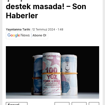
destek masada! – Son
yeni özellikler belli oldu
Haberler
Yayınlanma Tarihi :
12 Temmuz 2024 - 1:48
Sosyal