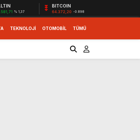
LTIN
BITCOIN
.581,71
64.372,20
% 1,37
-0.898
YA
TEKNOLOJİ
OTOMOBİL
TÜMÜ
ı
i erken başlattık”