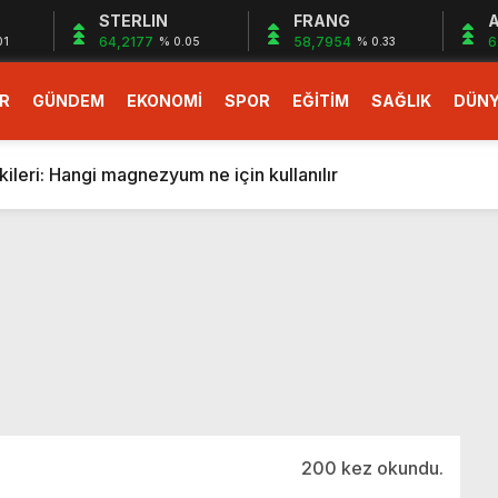
STERLIN
FRANG
A
64,2177
58,7954
6
01
% 0.05
% 0.33
R
GÜNDEM
EKONOMİ
SPOR
EĞİTİM
SAĞLIK
DÜN
larlık dev teklif
fonlara gelecek yeni özellikler belli oldu
ileri: Hangi magnezyum ne için kullanılır
1 Nisan’da başlıyor
r, nükleer füzyon roketini ateşledi
 destekli 6G, 2030’da kullanıma sunulacak
n heyecanlandıran kulis! Bakanlıklar sayı konusunda anlaşt
nin Borcunu Ödeyebilir
esi ilgilendiren düzenleme! Sayılar tümden değişti
tartışması! Bakan Tekin’den “Sıkıntı yaşanmaması için takvim
larlık dev teklif
200 kez okundu.
fonlara gelecek yeni özellikler belli oldu