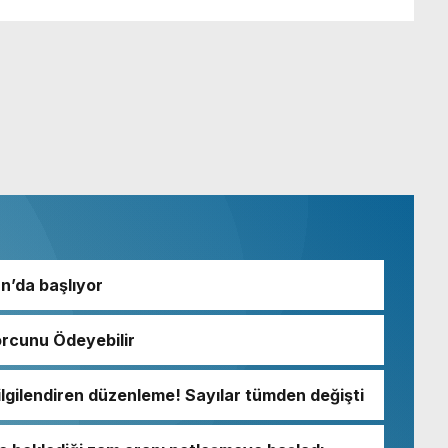
an’da başlıyor
orcunu Ödeyebilir
lgilendiren düzenleme! Sayılar tümden değişti