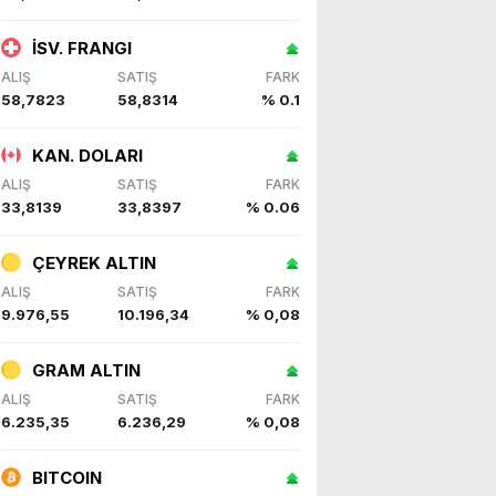
İSV. FRANGI
ALIŞ
SATIŞ
FARK
58,7823
58,8314
% 0.1
KAN. DOLARI
ALIŞ
SATIŞ
FARK
33,8139
33,8397
% 0.06
ÇEYREK ALTIN
ALIŞ
SATIŞ
FARK
9.976,55
10.196,34
% 0,08
GRAM ALTIN
ALIŞ
SATIŞ
FARK
6.235,35
6.236,29
% 0,08
BITCOIN