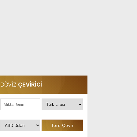
DÖVİZ
ÇEVİRİCİ