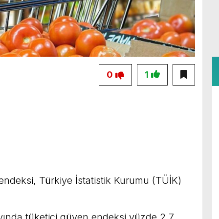
0
1
ndeksi, Türkiye İstatistik Kurumu (TÜİK)
ayında tüketici güven endeksi yüzde 2,7