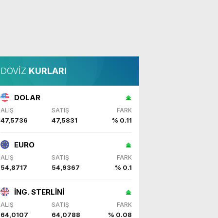
DÖVİZ
KURLARI
DOLAR
ALIŞ
SATIŞ
FARK
47,5736
47,5831
% 0.11
EURO
ALIŞ
SATIŞ
FARK
54,8717
54,9367
% 0.1
İNG. STERLİNİ
ALIŞ
SATIŞ
FARK
64,0107
64,0788
% 0.08