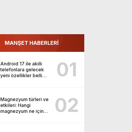
MANŞET HABERLERİ
01
Android 17 ile akıllı
telefonlara gelecek
yeni özellikler belli
oldu
02
Magnezyum türleri ve
etkileri: Hangi
magnezyum ne için
kullanılır