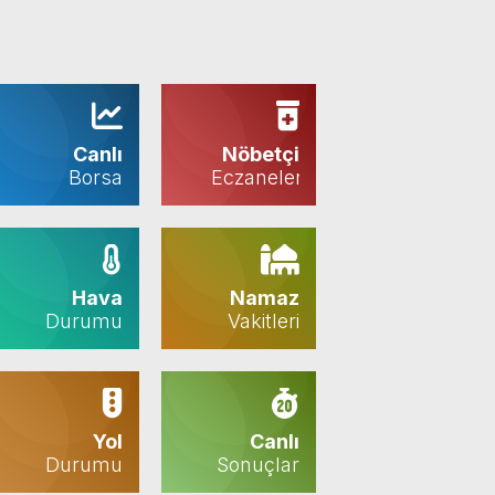
Canlı
Nöbetçi
Borsa
Eczaneler
Hava
Namaz
Durumu
Vakitleri
Yol
Canlı
Durumu
Sonuçlar