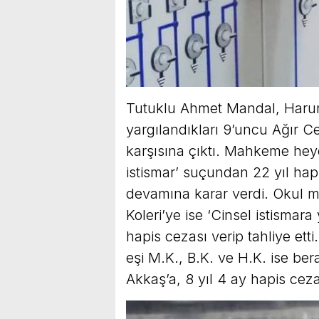
Tutuklu Ahmet Mandal, Harun
yargılandıkları 9’uncu Ağır 
karşısına çıktı. Mahkeme hey
istismar’ suçundan 22 yıl hap
devamına karar verdi. Okul 
Koleri’ye ise ‘Cinsel istismar
hapis cezası verip tahliye ett
eşi M.K., B.K. ve H.K. ise be
Akkaş’a, 8 yıl 4 ay hapis cezas