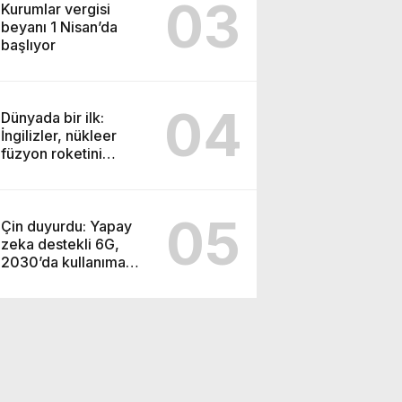
03
Kurumlar vergisi
beyanı 1 Nisan’da
başlıyor
04
Dünyada bir ilk:
İngilizler, nükleer
füzyon roketini
ateşledi
05
Çin duyurdu: Yapay
zeka destekli 6G,
2030’da kullanıma
sunulacak