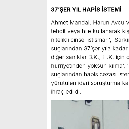
37’ŞER YIL HAPİS İSTEMİ
Ahmet Mandal, Harun Avcu ve
tehdit veya hile kullanarak k
nitelikli cinsel istismarı’, ‘Sar
suçlarından 37’şer yıla kadar
diğer sanıklar B.K., H.K. için 
hürriyetinden yoksun kılma’, ‘Ç
suçlarından hapis cezası isten
yürütülen idari soruşturma 
ihraç edildi.