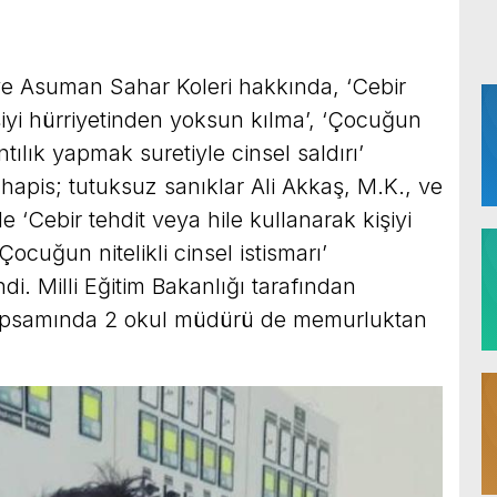
 Asuman Sahar Koleri hakkında, ‘Cebir
işiyi hürriyetinden yoksun kılma’, ‘Çocuğun
kıntılık yapmak suretiyle cinsel saldırı’
 hapis; tutuksuz sanıklar Ali Akkaş, M.K., ve
de ‘Cebir tehdit veya hile kullanarak kişiyi
ocuğun nitelikli cinsel istismarı’
di. Milli Eğitim Bakanlığı tarafından
kapsamında 2 okul müdürü de memurluktan