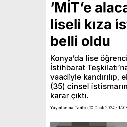
‘MİT’e alac
liseli kıza 
belli oldu
Konya’da lise öğrencis
İstihbarat Teşkilatı’
vaadiyle kandırılıp, 
(35) cinsel istismar
karar çıktı.
Yayınlanma Tarihi :
10 Ocak 2024 - 17:0