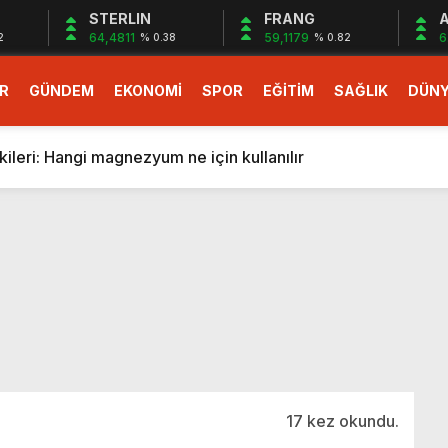
STERLIN
FRANG
A
64,4811
59,1179
6
2
% 0.38
% 0.82
R
GÜNDEM
EKONOMİ
SPOR
EĞİTİM
SAĞLIK
DÜN
larlık dev teklif
fonlara gelecek yeni özellikler belli oldu
ileri: Hangi magnezyum ne için kullanılır
1 Nisan’da başlıyor
r, nükleer füzyon roketini ateşledi
 destekli 6G, 2030’da kullanıma sunulacak
n heyecanlandıran kulis! Bakanlıklar sayı konusunda anlaşt
nin Borcunu Ödeyebilir
esi ilgilendiren düzenleme! Sayılar tümden değişti
tartışması! Bakan Tekin’den “Sıkıntı yaşanmaması için takvim
larlık dev teklif
17 kez okundu.
fonlara gelecek yeni özellikler belli oldu