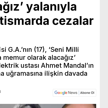
ağız’ yalanıyla
istismarda cezalar
i G.A.’nın (17), ‘Seni Milli
na memur olarak alacağız’
elektrik ustası Ahmet Mandal’ın
ına uğramasına ilişkin davada
8