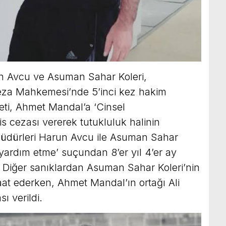
 Avcu ve Asuman Sahar Koleri,
Ceza Mahkemesi’nde 5’inci kez hakim
eti, Ahmet Mandal’a ‘Cinsel
is cezası vererek tutukluluk halinin
müdürleri Harun Avcu ile Asuman Sahar
a yardım etme’ suçundan 8’er yıl 4’er ay
i. Diğer sanıklardan Asuman Sahar Koleri’nin
raat ederken, Ahmet Mandal’ın ortağı Ali
ı verildi.