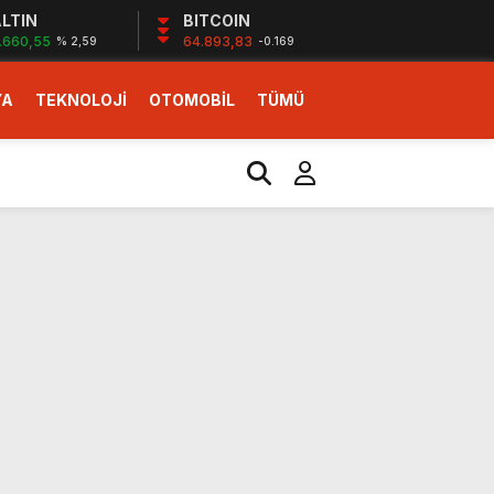
LTIN
BITCOIN
.660,55
64.893,83
% 2,59
-0.169
YA
TEKNOLOJİ
OTOMOBİL
TÜMÜ
ı
i erken başlattık”