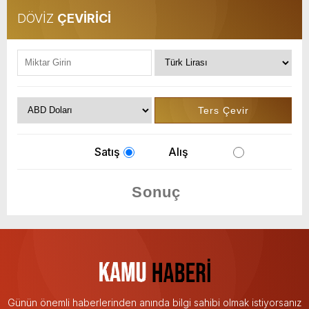
DÖVİZ
ÇEVİRİCİ
Satış
Alış
Günün önemli haberlerinden anında bilgi sahibi olmak istiyorsanız