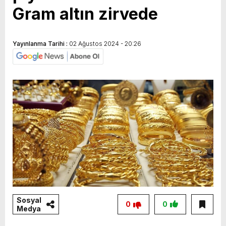
Gram altın zirvede
yeni özellikler belli oldu
Yayınlanma Tarihi :
02 Ağustos 2024 - 20:26
Sosyal
0
0
Medya