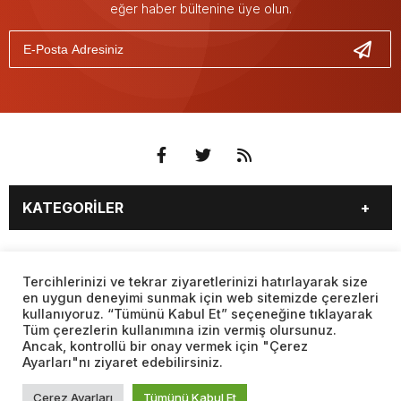
eğer haber bültenine üye olun.
KATEGORİLER
3. SAYFA
EKONOMİ
SAYFALAR
EĞİTİM
SAĞLIK
Tercihlerinizi ve tekrar ziyaretlerinizi hatırlayarak size
en uygun deneyimi sunmak için web sitemizde çerezleri
YAŞAM
SPOR
kullanıyoruz. “Tümünü Kabul Et” seçeneğine tıklayarak
BURÇLAR
CANLI BORSA
MAGAZİN
KÜLTÜR SANAT
Tüm çerezlerin kullanımına izin vermiş olursunuz.
CANLI SONUÇLAR
CANLI TV
Ancak, kontrollü bir onay vermek için "Çerez
Web sitemizde yer alan haber içerikleri izin alınmadan,
TEKNOLOJİ
DÜNYA
Ayarları"nı ziyaret edebilirsiniz.
kaynak gösterilerek dahi iktibas edilemez. Kanuna aykırı ve
FİKSTÜR
FİRMA EKLE
SİYASET
FOTO GALERİ
izinsiz olarak kopyalanamaz, başka yerde yayınlanamaz.
FİRMA REHBERİ
GAZETE OKU
Çerez Ayarları
Tümünü Kabul Et