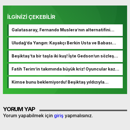
İLGİNİZİ ÇEKEBİLİR
Galatasaray, Fernando Muslera’nın alternatifini
buldu! Görüşmeler başladı
Uludağ’da Yangın: Kayakçı Berkin Usta ve Babası
Hayatını Kaybetti
Beşiktaş’ta bir taşla iki kuş! İşte Gedson’un sözleşme
detayları
Fatih Terim’in takımında büyük kriz! Oyuncular kazan
kaldırdı
Kimse bunu beklemiyordu! Beşiktaş yıldızıyla
yollarını ayırıyor
YORUM YAP
Yorum yapabilmek için
giriş
yapmalısınız.