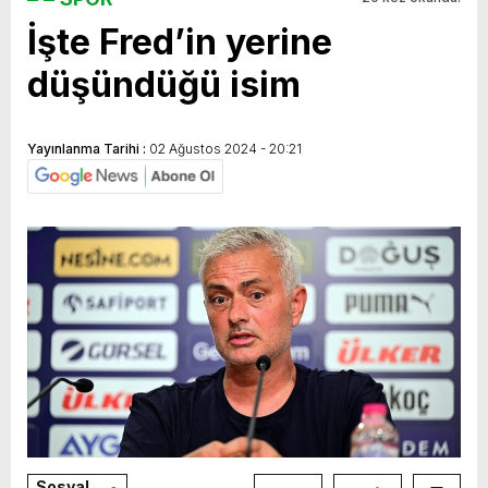
İşte Fred’in yerine
yeni özellikler belli oldu
düşündüğü isim
Yayınlanma Tarihi :
02 Ağustos 2024 - 20:21
Sosyal