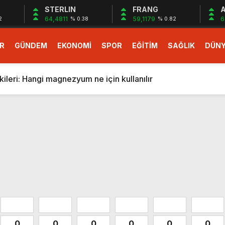
STERLIN
FRANG
A
64,4811
59,1179
6
2
% 0.38
% 0.82
R
GÜNDEM
EKONOMİ
SPOR
EĞİTİM
SAĞLIK
DÜN
larlık dev teklif
fonlara gelecek yeni özellikler belli oldu
ileri: Hangi magnezyum ne için kullanılır
1 Nisan’da başlıyor
r, nükleer füzyon roketini ateşledi
 destekli 6G, 2030’da kullanıma sunulacak
n heyecanlandıran kulis! Bakanlıklar sayı konusunda anlaşt
nin Borcunu Ödeyebilir
esi ilgilendiren düzenleme! Sayılar tümden değişti
tartışması! Bakan Tekin’den “Sıkıntı yaşanmaması için takvim
larlık dev teklif
fonlara gelecek yeni özellikler belli oldu
0
0
0
0
0
0