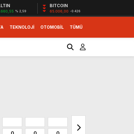
LTIN
BITCOIN
.660,55
65.006,00
% 2,59
-0.426
YA
TEKNOLOJİ
OTOMOBİL
TÜMÜ
ı
i erken başlattık”
0
0
0
0
0
0