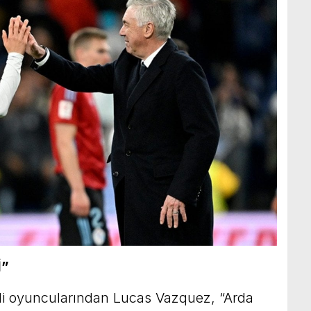
İ”
eli oyuncularından Lucas Vazquez, “Arda