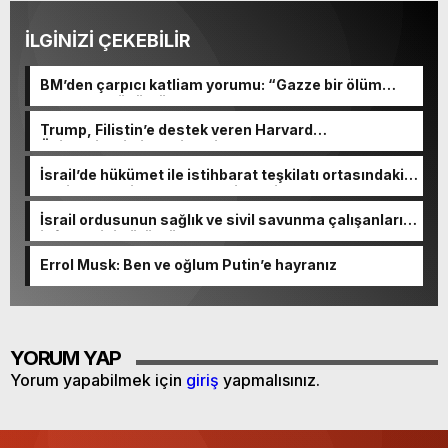
İLGİNİZİ ÇEKEBİLİR
BM’den çarpıcı katliam yorumu: “Gazze bir ölüm
tarlasına dönüştü”
Trump, Filistin’e destek veren Harvard
Üniversitesi’ni tehdit etti
İsrail’de hükümet ile istihbarat teşkilatı ortasındaki
çekişme yeni skandalla derinleşti
İsrail ordusunun sağlık ve sivil savunma çalışanlarını
infaz ettiği görüntüler ortaya çıktı
Errol Musk: Ben ve oğlum Putin’e hayranız
YORUM YAP
Yorum yapabilmek için
giriş
yapmalısınız.