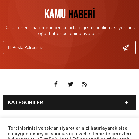
Günün önemli haberlerinden anında bilgi sahibi olmak istiyorsanız
eğer haber bültenine üye olun.
KATEGORİLER
3. SAYFA
EKONOMİ
SAYFALAR
EĞİTİM
SAĞLIK
Tercihlerinizi ve tekrar ziyaretlerinizi hatırlayarak size
en uygun deneyimi sunmak için web sitemizde çerezleri
YAŞAM
SPOR