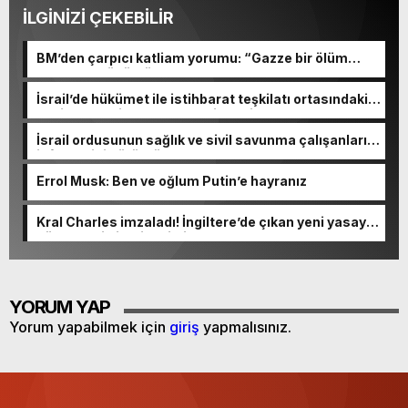
İLGİNİZİ ÇEKEBİLİR
BM’den çarpıcı katliam yorumu: “Gazze bir ölüm
tarlasına dönüştü”
İsrail’de hükümet ile istihbarat teşkilatı ortasındaki
çekişme yeni skandalla derinleşti
İsrail ordusunun sağlık ve sivil savunma çalışanlarını
infaz ettiği görüntüler ortaya çıktı
Errol Musk: Ben ve oğlum Putin’e hayranız
Kral Charles imzaladı! İngiltere’de çıkan yeni yasaya
Türk gencin ismi verildi
YORUM YAP
Yorum yapabilmek için
giriş
yapmalısınız.