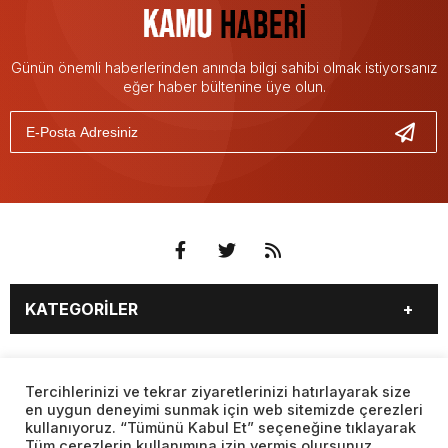
Günün önemli haberlerinden anında bilgi sahibi olmak istiyorsanız
eğer haber bültenine üye olun.
KATEGORİLER
3. SAYFA
EKONOMİ
SAYFALAR
EĞİTİM
SAĞLIK
Tercihlerinizi ve tekrar ziyaretlerinizi hatırlayarak size
en uygun deneyimi sunmak için web sitemizde çerezleri
YAŞAM
SPOR
kullanıyoruz. “Tümünü Kabul Et” seçeneğine tıklayarak
BURÇLAR
CANLI BORSA
MAGAZİN
KÜLTÜR SANAT
Tüm çerezlerin kullanımına izin vermiş olursunuz.