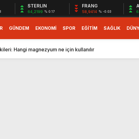
STERLIN
FRANG
A
64,2199
58,9414
6
3
% 0.17
% -0.03
R
GÜNDEM
EKONOMİ
SPOR
EĞİTİM
SAĞLIK
DÜN
larlık dev teklif
fonlara gelecek yeni özellikler belli oldu
ileri: Hangi magnezyum ne için kullanılır
1 Nisan’da başlıyor
r, nükleer füzyon roketini ateşledi
 destekli 6G, 2030’da kullanıma sunulacak
n heyecanlandıran kulis! Bakanlıklar sayı konusunda anlaşt
nin Borcunu Ödeyebilir
esi ilgilendiren düzenleme! Sayılar tümden değişti
tartışması! Bakan Tekin’den “Sıkıntı yaşanmaması için takvim
larlık dev teklif
fonlara gelecek yeni özellikler belli oldu