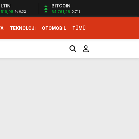
LTIN
BITCOIN
.516,95
64.761,28
% 0,32
0.713
YA
TEKNOLOJİ
OTOMOBİL
TÜMÜ
ı
i erken başlattık”