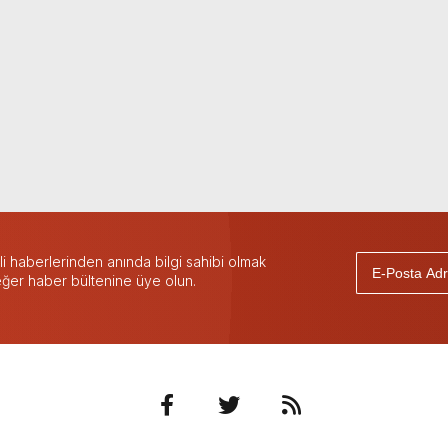
 haberlerinden anında bilgi sahibi olmak
 eğer haber bültenine üye olun.