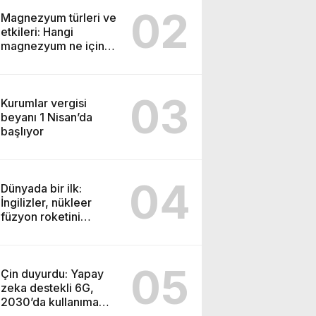
02
Magnezyum türleri ve
etkileri: Hangi
magnezyum ne için
kullanılır
03
Kurumlar vergisi
beyanı 1 Nisan’da
başlıyor
04
Dünyada bir ilk:
İngilizler, nükleer
füzyon roketini
ateşledi
05
Çin duyurdu: Yapay
zeka destekli 6G,
2030’da kullanıma