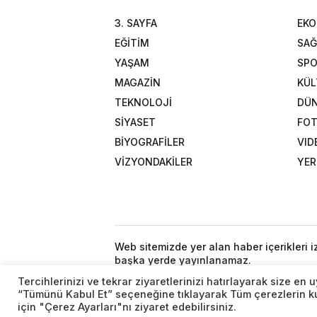
3. SAYFA
EK
EĞİTİM
SAĞ
YAŞAM
SP
MAGAZİN
KÜL
TEKNOLOJİ
DÜ
SİYASET
FOT
BİYOGRAFİLER
VID
VİZYONDAKİLER
YER
Web sitemizde yer alan haber içerikleri 
başka yerde yayınlanamaz.
Tercihlerinizi ve tekrar ziyaretlerinizi hatırlayarak size e
“Tümünü Kabul Et” seçeneğine tıklayarak Tüm çerezlerin kul
için "Çerez Ayarları"nı ziyaret edebilirsiniz.