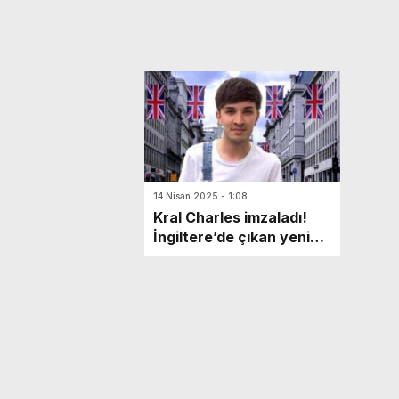
14 Nisan 2025 - 1:08
Kral Charles imzaladı!
İngiltere’de çıkan yeni
yasaya Türk gencin ismi
verildi