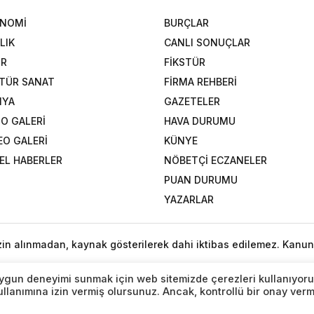
ONOMİ
BURÇLAR
LIK
CANLI SONUÇLAR
OR
FİKSTÜR
TÜR SANAT
FİRMA REHBERİ
NYA
GAZETELER
O GALERİ
HAVA DURUMU
EO GALERİ
KÜNYE
EL HABERLER
NÖBETÇİ ECZANELER
PUAN DURUMU
YAZARLAR
izin alınmadan, kaynak gösterilerek dahi iktibas edilemez. Kanun
n uygun deneyimi sunmak için web sitemizde çerezleri kullanıyoru
lanımına izin vermiş olursunuz. Ancak, kontrollü bir onay ver