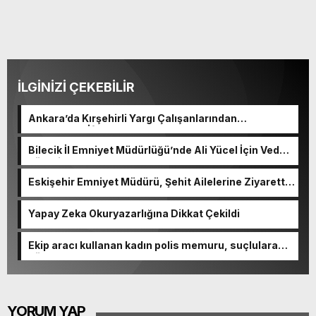
İLGİNİZİ ÇEKEBİLİR
Ankara’da Kırşehirli Yargı Çalışanlarından
Geleneksel İftar Programı
Bilecik İl Emniyet Müdürlüğü’nde Ali Yücel İçin Veda
Töreni
Eskişehir Emniyet Müdürü, Şehit Ailelerine Ziyarette
Bulundu
Yapay Zeka Okuryazarlığına Dikkat Çekildi
Ekip aracı kullanan kadın polis memuru, suçlulara
göz açtırmıyor
YORUM YAP