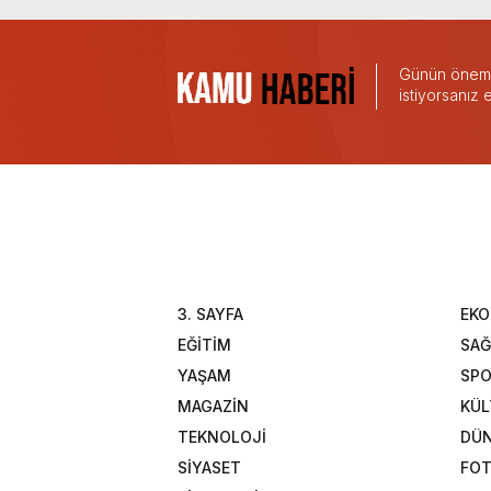
Günün önemli
istiyorsanız
3. SAYFA
EK
EĞİTİM
SAĞ
YAŞAM
SP
MAGAZİN
KÜL
TEKNOLOJİ
DÜ
SİYASET
FOT