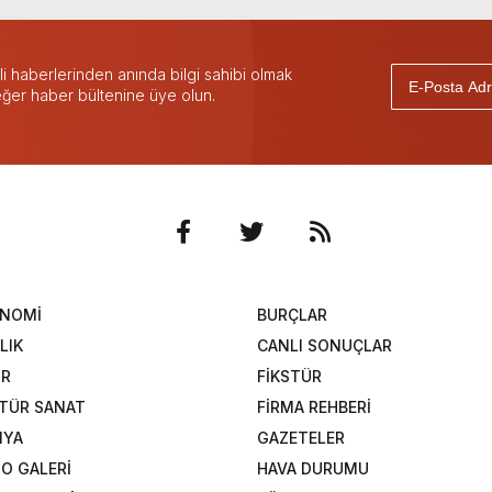
 haberlerinden anında bilgi sahibi olmak
 eğer haber bültenine üye olun.
ONOMİ
BURÇLAR
LIK
CANLI SONUÇLAR
OR
FİKSTÜR
TÜR SANAT
FİRMA REHBERİ
NYA
GAZETELER
O GALERİ
HAVA DURUMU