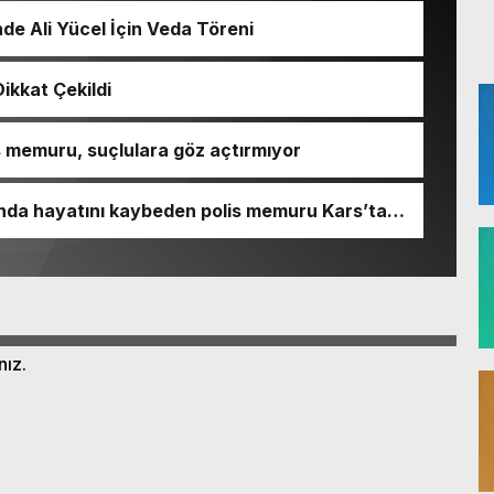
nde Ali Yücel İçin Veda Töreni
ikkat Çekildi
is memuru, suçlulara göz açtırmıyor
ında hayatını kaybeden polis memuru Kars’ta
nız.