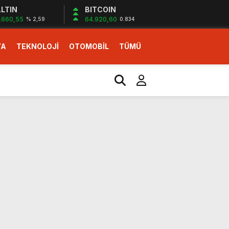
LTIN
BITCOIN
.660,55
64.920,60
% 2,59
0.834
YA
TEKNOLOJİ
OTOMOBİL
TÜMÜ
ı
i erken başlattık”