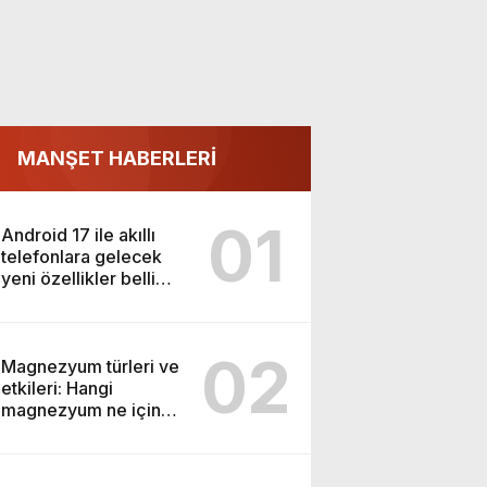
MANŞET HABERLERİ
01
Android 17 ile akıllı
telefonlara gelecek
yeni özellikler belli
oldu
02
Magnezyum türleri ve
etkileri: Hangi
magnezyum ne için
kullanılır