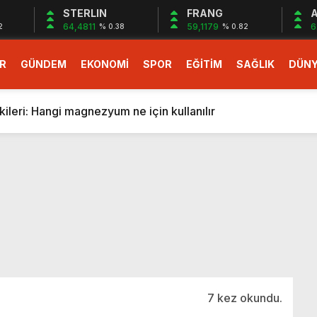
STERLIN
FRANG
A
64,4811
59,1179
6
2
% 0.38
% 0.82
R
GÜNDEM
EKONOMİ
SPOR
EĞİTİM
SAĞLIK
DÜN
larlık dev teklif
fonlara gelecek yeni özellikler belli oldu
ileri: Hangi magnezyum ne için kullanılır
1 Nisan’da başlıyor
r, nükleer füzyon roketini ateşledi
 destekli 6G, 2030’da kullanıma sunulacak
n heyecanlandıran kulis! Bakanlıklar sayı konusunda anlaşt
nin Borcunu Ödeyebilir
esi ilgilendiren düzenleme! Sayılar tümden değişti
tartışması! Bakan Tekin’den “Sıkıntı yaşanmaması için takvim
larlık dev teklif
7 kez okundu.
fonlara gelecek yeni özellikler belli oldu