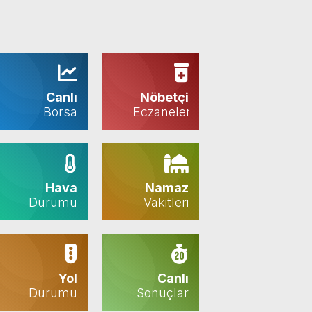
Canlı
Nöbetçi
Borsa
Eczaneler
Hava
Namaz
Durumu
Vakitleri
Yol
Canlı
Durumu
Sonuçlar