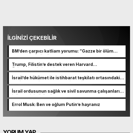
İLGİNİZİ ÇEKEBİLİR
BM’den çarpıcı katliam yorumu: “Gazze bir ölüm
tarlasına dönüştü”
Trump, Filistin’e destek veren Harvard
Üniversitesi’ni tehdit etti
İsrail’de hükümet ile istihbarat teşkilatı ortasındaki
çekişme yeni skandalla derinleşti
İsrail ordusunun sağlık ve sivil savunma çalışanlarını
infaz ettiği görüntüler ortaya çıktı
Errol Musk: Ben ve oğlum Putin’e hayranız
YORUM YAP