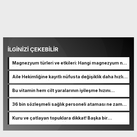
İLGİNİZİ ÇEKEBİLİR
Magnezyum türleri ve etkileri: Hangi magnezyum ne
için kullanılır
Aile Hekimliğine kayıtlı nüfusta değişiklik daha hızlı
ve kolay hale geliyor
Bu vitamin hem cilt yaralarının iyileşme hızını
artırıyor hem de cilde canlılık katıyor!
36 bin sözleşmeli sağlık personeli ataması ne zaman
yapılacak, branşları ne?
Kuru ve çatlayan topuklara dikkat! Başka bir
hastalığın belirtisi olabilir…