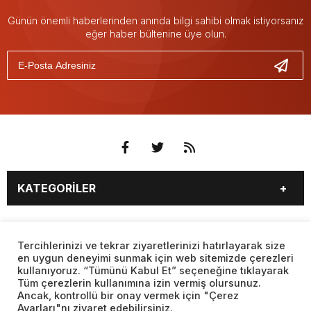
Günün önemli haberlerinden anında bilgi sahibi olmak istiyorsanız
eğer haber bültenine üye olun.
KATEGORİLER
3. SAYFA
EKONOMİ
SAYFALAR
EĞİTİM
SAĞLIK
Tercihlerinizi ve tekrar ziyaretlerinizi hatırlayarak size
en uygun deneyimi sunmak için web sitemizde çerezleri
YAŞAM
SPOR
kullanıyoruz. “Tümünü Kabul Et” seçeneğine tıklayarak
BURÇLAR
CANLI BORSA
MAGAZİN
KÜLTÜR SANAT
Tüm çerezlerin kullanımına izin vermiş olursunuz.
CANLI SONUÇLAR
CANLI TV
Ancak, kontrollü bir onay vermek için "Çerez
Web sitemizde yer alan haber içerikleri izin alınmadan,
TEKNOLOJİ
DÜNYA
Ayarları"nı ziyaret edebilirsiniz.