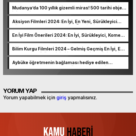
Mudanya’da 100 yıllık gizemli miras! 500 tarihi obje
için ev kiraladı
Aksiyon Filmleri 2024: En İyi, En Yeni, Sürükleyici
Türk ve Yabancı Aksiyon Film Önerileri
En İyi Film Önerileri 2024: En İyi, Sürükleyici, Komedi,
Aksiyon, Korku, Gerilim Filmleri
Bilim Kurgu Filmleri 2024 – Gelmiş Geçmiş En İyi, En
Heyecanlı, Sürükleyici Bilim Kurgu Filmleri Listesi
Aybüke öğretmenin bağlaması hediye edilen
Cumhurbaşkanı Erdoğan, gözyaşlarına hakim
olamadı
YORUM YAP
Yorum yapabilmek için
giriş
yapmalısınız.