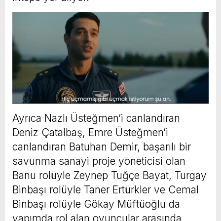
Ayrıca Nazlı Üsteğmen’i canlandıran
Deniz Çatalbaş, Emre Üsteğmen’i
canlandıran Batuhan Demir, başarılı bir
savunma sanayi proje yöneticisi olan
Banu rolüyle Zeynep Tuğçe Bayat, Turgay
Binbaşı rolüyle Taner Ertürkler ve Cemal
Binbaşı rolüyle Gökay Müftüoğlu da
yapımda rol alan oyuncular arasında