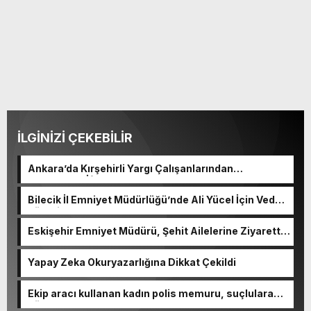
İLGİNİZİ ÇEKEBİLİR
Ankara’da Kırşehirli Yargı Çalışanlarından
Geleneksel İftar Programı
Bilecik İl Emniyet Müdürlüğü’nde Ali Yücel İçin Veda
Töreni
Eskişehir Emniyet Müdürü, Şehit Ailelerine Ziyarette
Bulundu
Yapay Zeka Okuryazarlığına Dikkat Çekildi
Ekip aracı kullanan kadın polis memuru, suçlulara
göz açtırmıyor