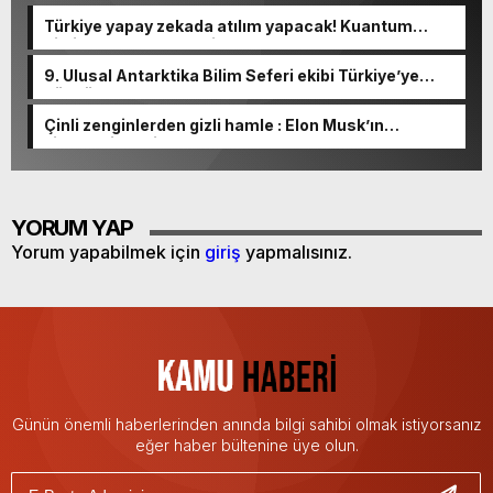
Türkiye yapay zekada atılım yapacak! Kuantum
bilgisayar entegre edilecek…
9. Ulusal Antarktika Bilim Seferi ekibi Türkiye’ye
döndü
Çinli zenginlerden gizli hamle : Elon Musk’ın
şirketlerine milyonlarca dolar akıyor!
YORUM YAP
Yorum yapabilmek için
giriş
yapmalısınız.
Günün önemli haberlerinden anında bilgi sahibi olmak istiyorsanız
eğer haber bültenine üye olun.