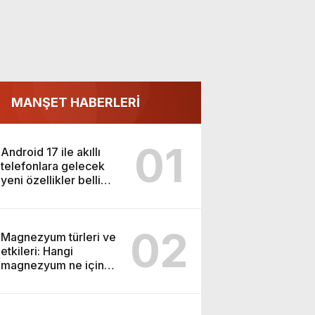
MANŞET HABERLERİ
01
Android 17 ile akıllı
telefonlara gelecek
yeni özellikler belli
oldu
02
Magnezyum türleri ve
etkileri: Hangi
magnezyum ne için
kullanılır