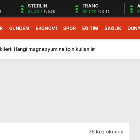
STERLIN
FRANG
A
64,4811
59,1179
6
2
% 0.38
% 0.82
R
GÜNDEM
EKONOMİ
SPOR
EĞİTİM
SAĞLIK
DÜN
larlık dev teklif
fonlara gelecek yeni özellikler belli oldu
ileri: Hangi magnezyum ne için kullanılır
1 Nisan’da başlıyor
r, nükleer füzyon roketini ateşledi
 destekli 6G, 2030’da kullanıma sunulacak
n heyecanlandıran kulis! Bakanlıklar sayı konusunda anlaşt
nin Borcunu Ödeyebilir
esi ilgilendiren düzenleme! Sayılar tümden değişti
tartışması! Bakan Tekin’den “Sıkıntı yaşanmaması için takvim
larlık dev teklif
36 kez okundu.
fonlara gelecek yeni özellikler belli oldu