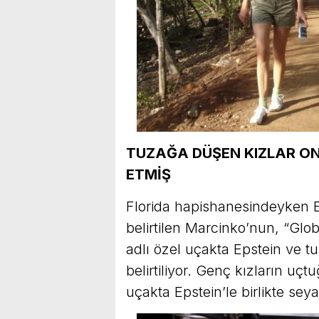
TUZAĞA DÜŞEN KIZLAR O
ETMİŞ
Florida hapishanesindeyken Eps
belirtilen Marcinko’nun, “Glob
adlı özel uçakta Epstein ve t
belirtiliyor. Genç kızların uç
uçakta Epstein’le birlikte seyah