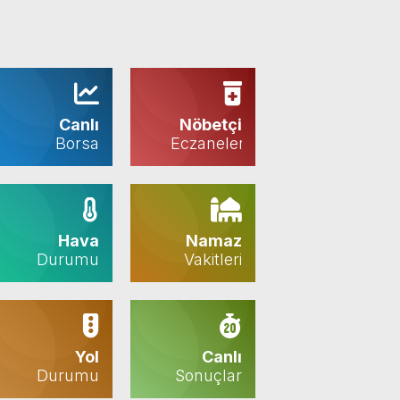
Canlı
Nöbetçi
Borsa
Eczaneler
Hava
Namaz
Durumu
Vakitleri
Yol
Canlı
Durumu
Sonuçlar