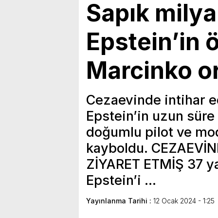
Sapık milya
Epstein’in 
Marcinko o
Cezaevinde intihar ed
Epstein’in uzun süre
doğumlu pilot ve mo
kayboldu. CEZAEVİN
ZİYARET ETMİŞ 37 ya
Epstein’i …
Yayınlanma Tarihi :
12 Ocak 2024 - 1:25