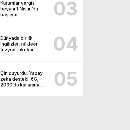
03
Kurumlar vergisi
beyanı 1 Nisan’da
başlıyor
04
Dünyada bir ilk:
İngilizler, nükleer
füzyon roketini
ateşledi
05
Çin duyurdu: Yapay
zeka destekli 6G,
2030’da kullanıma
sunulacak