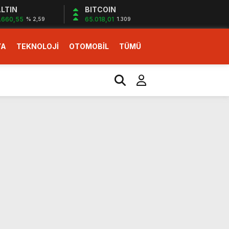
LTIN
BITCOIN
.660,55
65.018,01
% 2,59
1.309
YA
TEKNOLOJİ
OTOMOBİL
TÜMÜ
ı
i erken başlattık”