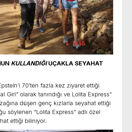
NUN
KULLANDIĞI
UÇAKLA SEYAHAT
tein’i 70’ten fazla kez ziyaret ettiği
al Girl” olarak tanındığı ve Lolita Express”
uzağına düşen genç kızlarla seyahat ettiği
tuğu söylenen “Lolita Express” adlı özel
at ettiği biliniyor.