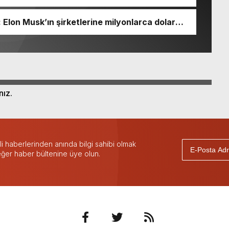
 : Elon Musk’ın şirketlerine milyonlarca dolar
nız.
 haberlerinden anında bilgi sahibi olmak
 eğer haber bültenine üye olun.