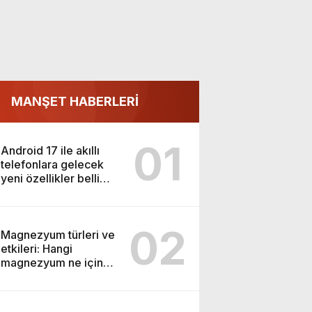
MANŞET HABERLERİ
01
Android 17 ile akıllı
telefonlara gelecek
yeni özellikler belli
oldu
02
Magnezyum türleri ve
etkileri: Hangi
magnezyum ne için
kullanılır