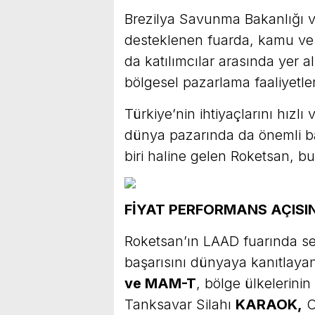
Brezilya Savunma Bakanlığı ve
desteklenen fuarda, kamu ve
da katılımcılar arasında yer 
bölgesel pazarlama faaliyetle
Türkiye’nin ihtiyaçlarını hızlı
dünya pazarında da önemli ba
biri haline gelen Roketsan, bu
FİYAT PERFORMANS AÇISI
Roketsan’ın LAAD fuarında serg
başarısını dünyaya kanıtlaya
ve MAM-T
, bölge ülkelerini
Tanksavar Silahı
KARAOK,
O