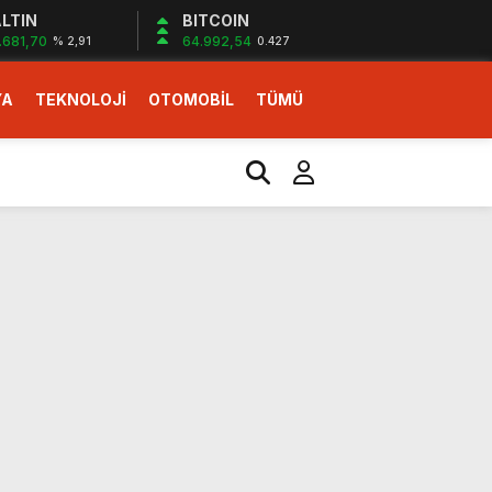
LTIN
BITCOIN
.681,70
64.992,54
% 2,91
0.427
YA
TEKNOLOJİ
OTOMOBİL
TÜMÜ
ı
i erken başlattık”