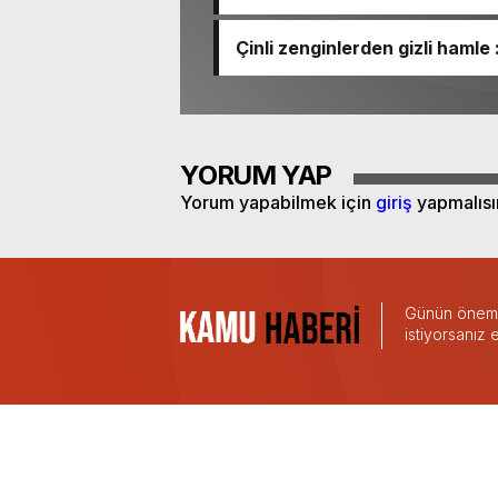
Çinli zenginlerden gizli hamle
akıyor!
YORUM YAP
Yorum yapabilmek için
giriş
yapmalısı
Günün önemli
istiyorsanız