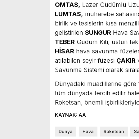
OMTAS,
Lazer Güdümlü Uzun 
LUMTAS,
muharebe sahasında
birlik ve tesislerin kısa men
geliştirilen
SUNGUR
Hava Savu
TEBER
Güdüm Kiti, üstün tekn
HİSAR
hava savunma füzeleri
atılabilen seyir füzesi
ÇAKIR
v
Savunma Sistemi olarak sırala
Dünyadaki muadillerine göre 
tüm dünyada tercih edilir hale
Roketsan, önemli işbirlikleriy
KAYNAK: AA
Dünya
Hava
Roketsan
S