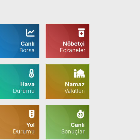
Canlı
Nöbetçi
Borsa
Eczaneler
Hava
Namaz
Durumu
Vakitleri
Yol
Canlı
Durumu
Sonuçlar