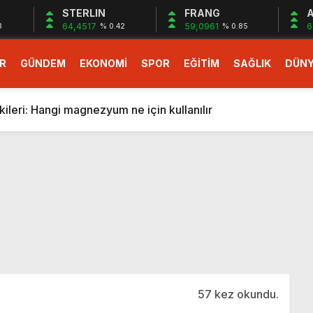
STERLIN
FRANG
A
64,4517
59,0961
6
3
% 0.42
% 0.85
R
GÜNDEM
EKONOMİ
SPOR
EĞİTİM
SAĞLIK
DÜN
larlık dev teklif
fonlara gelecek yeni özellikler belli oldu
ileri: Hangi magnezyum ne için kullanılır
1 Nisan’da başlıyor
r, nükleer füzyon roketini ateşledi
 destekli 6G, 2030’da kullanıma sunulacak
n heyecanlandıran kulis! Bakanlıklar sayı konusunda anlaşt
nin Borcunu Ödeyebilir
esi ilgilendiren düzenleme! Sayılar tümden değişti
tartışması! Bakan Tekin’den “Sıkıntı yaşanmaması için takvim
larlık dev teklif
57 kez okundu.
fonlara gelecek yeni özellikler belli oldu