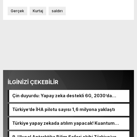
Gerçek
Kurtaj
saldırı
İLGİNİZİ ÇEKEBİLİR
Çin duyurdu: Yapay zeka destekli 6G, 2030’da
kullanıma sunulacak
Türkiye’de İHA pilotu sayısı 1,6 milyona yaklaştı
Türkiye yapay zekada atılım yapacak! Kuantum
bilgisayar entegre edilecek…
9. Ulusal Antarktika Bilim Seferi ekibi Türkiye’ye