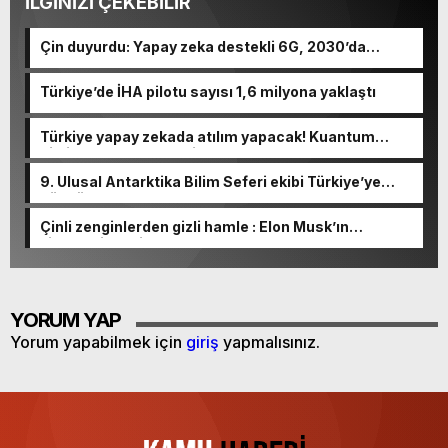
İLGİNİZİ ÇEKEBİLİR
Çin duyurdu: Yapay zeka destekli 6G, 2030’da
kullanıma sunulacak
Türkiye’de İHA pilotu sayısı 1,6 milyona yaklaştı
Türkiye yapay zekada atılım yapacak! Kuantum
bilgisayar entegre edilecek…
9. Ulusal Antarktika Bilim Seferi ekibi Türkiye’ye
döndü
Çinli zenginlerden gizli hamle : Elon Musk’ın
şirketlerine milyonlarca dolar akıyor!
YORUM YAP
Yorum yapabilmek için
giriş
yapmalısınız.