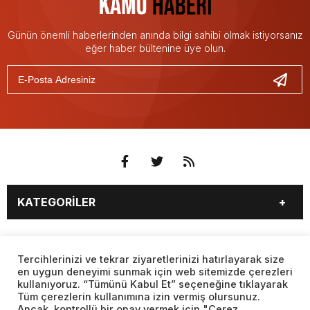
Günün önemli haberlerinden anında bilgi sahibi olmak istiyorsanız
eğer haber bültenine üye olun.
KATEGORİLER
3. SAYFA
EKONOMİ
SAYFALAR
EĞİTİM
SAĞLIK
Tercihlerinizi ve tekrar ziyaretlerinizi hatırlayarak size
en uygun deneyimi sunmak için web sitemizde çerezleri
YAŞAM
SPOR
kullanıyoruz. “Tümünü Kabul Et” seçeneğine tıklayarak
BURÇLAR
CANLI BORSA
MAGAZİN
KÜLTÜR SANAT
Tüm çerezlerin kullanımına izin vermiş olursunuz.
CANLI SONUÇLAR
CANLI TV
Ancak, kontrollü bir onay vermek için "Çerez