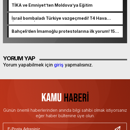
TİKA ve Emniyet’ten Moldova’ya Eğitim
İsrail bombaladı Türkiye vazgeçmedi! T4 Hava
Üssüne “HİSAR” konuşlandırılıyor
Bahçeli’den İmamoğlu protestolarına ilk yorum! 15
Temmuz hatırlatması yaptı
YORUM YAP
Yorum yapabilmek için
giriş
yapmalısınız.
Günün önemli haberlerinden anında bilgi sahibi olmak istiyorsanız
eğer haber bültenine üye olun.