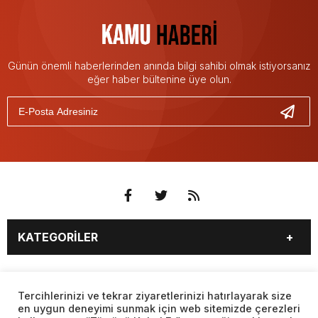
Günün önemli haberlerinden anında bilgi sahibi olmak istiyorsanız
eğer haber bültenine üye olun.
KATEGORİLER
3. SAYFA
EKONOMİ
SAYFALAR
EĞİTİM
SAĞLIK
Tercihlerinizi ve tekrar ziyaretlerinizi hatırlayarak size
en uygun deneyimi sunmak için web sitemizde çerezleri
YAŞAM
SPOR