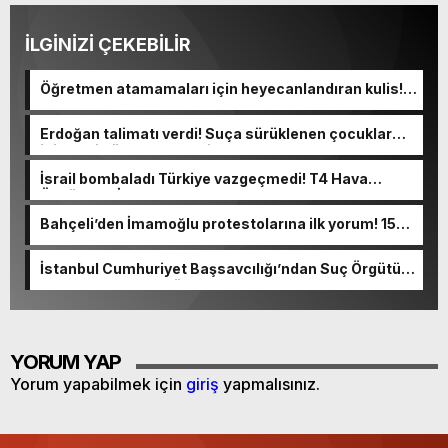
İLGİNİZİ ÇEKEBİLİR
Öğretmen atamamaları için heyecanlandıran kulis!
Bakanlıklar sayı konusunda anlaştı
Erdoğan talimatı verdi! Suça sürüklenen çocuklar
için yeni düzenleme geliyor
İsrail bombaladı Türkiye vazgeçmedi! T4 Hava
Üssüne “HİSAR” konuşlandırılıyor
Bahçeli’den İmamoğlu protestolarına ilk yorum! 15
Temmuz hatırlatması yaptı
İstanbul Cumhuriyet Başsavcılığı’ndan Suç Örgütü
Soruşturması ve Gözaltılar
YORUM YAP
Yorum yapabilmek için
giriş
yapmalısınız.