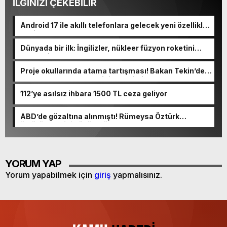
İLGİNİZİ ÇEKEBİLİR
Android 17 ile akıllı telefonlara gelecek yeni özellikler
belli oldu
Dünyada bir ilk: İngilizler, nükleer füzyon roketini
ateşledi
Proje okullarında atama tartışması! Bakan Tekin’den
“Sıkıntı yaşanmaması için takvimi erken başlattık”
açıklaması geldi
112’ye asılsız ihbara 1500 TL ceza geliyor
ABD’de gözaltına alınmıştı! Rümeysa Öztürk
öldürüleceğini düşünmüş
YORUM YAP
Yorum yapabilmek için
giriş
yapmalısınız.