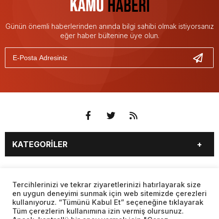
Günün önemli haberlerinden anında bilgi sahibi olmak istiyorsanız
eğer haber bültenine üye olun.
KATEGORİLER
3. SAYFA
EKONOMİ
SAYFALAR
EĞİTİM
SAĞLIK
Tercihlerinizi ve tekrar ziyaretlerinizi hatırlayarak size
en uygun deneyimi sunmak için web sitemizde çerezleri
YAŞAM
SPOR
kullanıyoruz. “Tümünü Kabul Et” seçeneğine tıklayarak
BURÇLAR
CANLI BORSA
MAGAZİN
KÜLTÜR SANAT
Tüm çerezlerin kullanımına izin vermiş olursunuz.
CANLI SONUÇLAR
CANLI TV