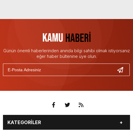
Günün önemli haberlerinden anında bilgi sahibi olmak istiyorsanız
eğer haber bültenine üye olun.
KATEGORİLER