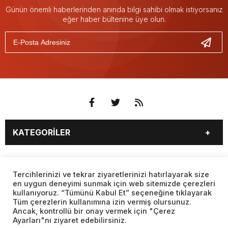
Günün önemli haberlerinden anında bilgi sahibi olmak istiyorsanız
eğer haber bültenine üye olun.
KATEGORİLER
3. SAYFA
EKONOMİ
SAYFALAR
EĞİTİM
SAĞLIK
Tercihlerinizi ve tekrar ziyaretlerinizi hatırlayarak size
en uygun deneyimi sunmak için web sitemizde çerezleri
YAŞAM
SPOR
kullanıyoruz. “Tümünü Kabul Et” seçeneğine tıklayarak
BURÇLAR
CANLI BORSA
MAGAZİN
KÜLTÜR SANAT
Tüm çerezlerin kullanımına izin vermiş olursunuz.
CANLI SONUÇLAR
CANLI TV
Ancak, kontrollü bir onay vermek için "Çerez
Web sitemizde yer alan haber içerikleri izin alınmadan,
TEKNOLOJİ
DÜNYA
Ayarları"nı ziyaret edebilirsiniz.
kaynak gösterilerek dahi iktibas edilemez. Kanuna aykırı ve
FİKSTÜR
FİRMA EKLE