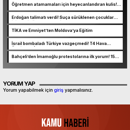
Öğretmen atamamaları için heyecanlandıran kulis!
Bakanlıklar sayı konusunda anlaştı
Erdoğan talimatı verdi! Suça sürüklenen çocuklar
için yeni düzenleme geliyor
TİKA ve Emniyet’ten Moldova’ya Eğitim
İsrail bombaladı Türkiye vazgeçmedi! T4 Hava
Üssüne “HİSAR” konuşlandırılıyor
Bahçeli’den İmamoğlu protestolarına ilk yorum! 15
Temmuz hatırlatması yaptı
YORUM YAP
Yorum yapabilmek için
giriş
yapmalısınız.