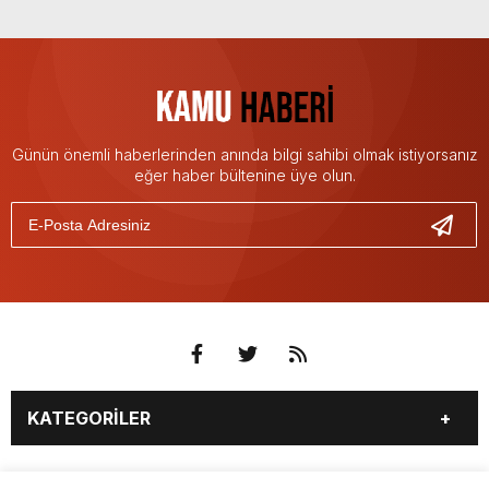
Günün önemli haberlerinden anında bilgi sahibi olmak istiyorsanız
eğer haber bültenine üye olun.
KATEGORİLER
3. SAYFA
EKONOMİ