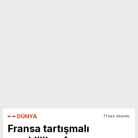
yeni özellikler belli oldu
DÜNYA
71 kez okundu.
Fransa tartışmalı