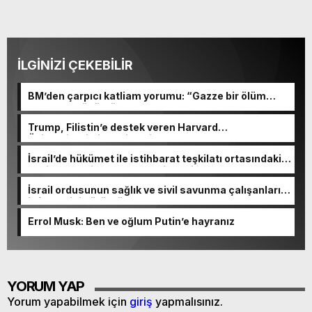
İLGİNİZİ ÇEKEBİLİR
BM’den çarpıcı katliam yorumu: “Gazze bir ölüm
tarlasına dönüştü”
Trump, Filistin’e destek veren Harvard
Üniversitesi’ni tehdit etti
İsrail’de hükümet ile istihbarat teşkilatı ortasındaki
çekişme yeni skandalla derinleşti
İsrail ordusunun sağlık ve sivil savunma çalışanlarını
infaz ettiği görüntüler ortaya çıktı
Errol Musk: Ben ve oğlum Putin’e hayranız
YORUM YAP
Yorum yapabilmek için
giriş
yapmalısınız.