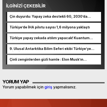
İLGİNİZİ ÇEKEBİLİR
Çin duyurdu: Yapay zeka destekli 6G, 2030’da
kullanıma sunulacak
Türkiye’de İHA pilotu sayısı 1,6 milyona yaklaştı
Türkiye yapay zekada atılım yapacak! Kuantum
bilgisayar entegre edilecek…
9. Ulusal Antarktika Bilim Seferi ekibi Türkiye’ye
döndü
Çinli zenginlerden gizli hamle : Elon Musk’ın
şirketlerine milyonlarca dolar akıyor!
YORUM YAP
Yorum yapabilmek için
giriş
yapmalısınız.