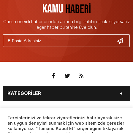
Günün önemli haberlerinden anında bilgi sahibi olmak istiyorsanız
eğer haber bültenine üye olun.
KATEGORİLER
3. SAYFA
EKONOMİ
SAYFALAR
EĞİTİM
SAĞLIK
Tercihlerinizi ve tekrar ziyaretlerinizi hatırlayarak size
en uygun deneyimi sunmak için web sitemizde çerezleri
YAŞAM
SPOR
kullanıyoruz. “Tümünü Kabul Et” seçeneğine tıklayarak
BURÇLAR
CANLI BORSA
MAGAZİN
KÜLTÜR SANAT