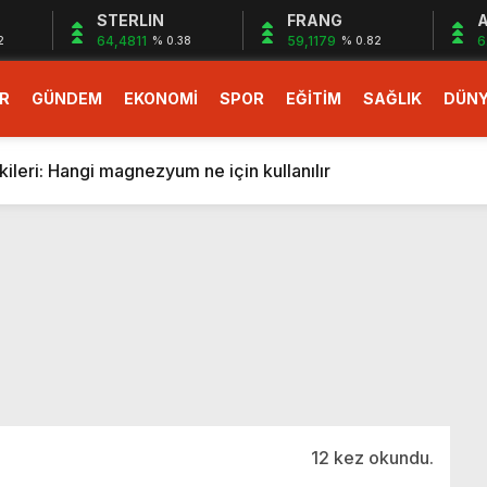
STERLIN
FRANG
A
64,4811
59,1179
6
2
% 0.38
% 0.82
R
GÜNDEM
EKONOMİ
SPOR
EĞİTİM
SAĞLIK
DÜN
larlık dev teklif
fonlara gelecek yeni özellikler belli oldu
ileri: Hangi magnezyum ne için kullanılır
1 Nisan’da başlıyor
r, nükleer füzyon roketini ateşledi
 destekli 6G, 2030’da kullanıma sunulacak
n heyecanlandıran kulis! Bakanlıklar sayı konusunda anlaşt
nin Borcunu Ödeyebilir
esi ilgilendiren düzenleme! Sayılar tümden değişti
tartışması! Bakan Tekin’den “Sıkıntı yaşanmaması için takvim
larlık dev teklif
12 kez okundu.
fonlara gelecek yeni özellikler belli oldu