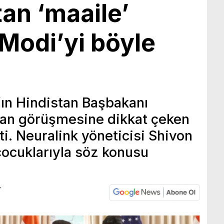
an ‘maaile’
odi’yi böyle
ın Hindistan Başbakanı
lan görüşmesine dikkat çeken
tti. Neuralink yöneticisi Shivon
 çocuklarıyla söz konusu
7