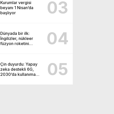
03
Kurumlar vergisi
beyanı 1 Nisan’da
başlıyor
04
Dünyada bir ilk:
İngilizler, nükleer
füzyon roketini
ateşledi
05
Çin duyurdu: Yapay
zeka destekli 6G,
2030’da kullanıma
sunulacak