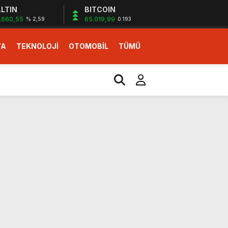
LTIN
BITCOIN
.660,55
65.019,99
% 2,59
0.193
YA
TEKNOLOJİ
OTOMOBİL
TÜMÜ
ı
i erken başlattık”