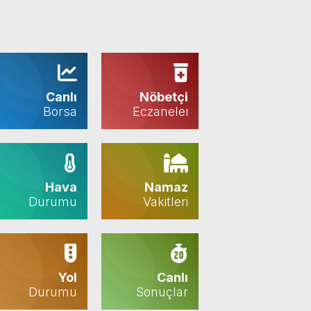
Canlı
Nöbetçi
Borsa
Eczaneler
Hava
Namaz
Durumu
Vakitleri
Yol
Canlı
Durumu
Sonuçlar