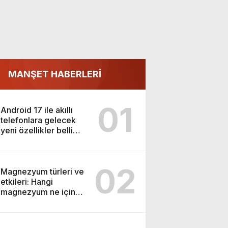
MANŞET HABERLERİ
01
Android 17 ile akıllı
telefonlara gelecek
yeni özellikler belli
oldu
02
Magnezyum türleri ve
etkileri: Hangi
magnezyum ne için
kullanılır