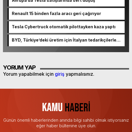
Avrupa’da Tesla satışlarında sert düşüş
Renault 15 binden fazla aracı geri çağırıyor
Tesla Cybertruck otomatik pilottayken kaza yaptı
BYD, Türkiye’deki üretim için İtalyan tedarikçilerle
anlaşacak
YORUM YAP
Yorum yapabilmek için
giriş
yapmalısınız.
Günün önemli haberlerinden anında bilgi sahibi olmak istiyorsanız
eğer haber bültenine üye olun.