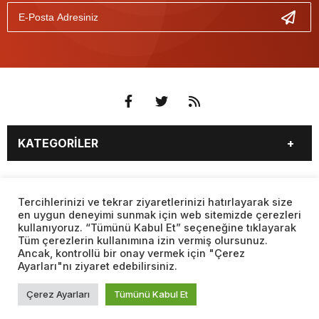
KATEGORİLER
3. SAYFA
EKONOMİ
SAYFALAR
EĞİTİM
SAĞLIK
Tercihlerinizi ve tekrar ziyaretlerinizi hatırlayarak size
en uygun deneyimi sunmak için web sitemizde çerezleri
YAŞAM
SPOR
kullanıyoruz. “Tümünü Kabul Et” seçeneğine tıklayarak
BURÇLAR
CANLI BORSA
MAGAZİN
KÜLTÜR SANAT
Tüm çerezlerin kullanımına izin vermiş olursunuz.
CANLI SONUÇLAR
CANLI TV
Ancak, kontrollü bir onay vermek için "Çerez
Web sitemizde yer alan haber içerikleri izin alınmadan,
TEKNOLOJİ
DÜNYA
Ayarları"nı ziyaret edebilirsiniz.
kaynak gösterilerek dahi iktibas edilemez. Kanuna aykırı ve
FİKSTÜR
FİRMA EKLE
SİYASET
FOTO GALERİ
izinsiz olarak kopyalanamaz, başka yerde yayınlanamaz.
FİRMA REHBERİ
GAZETE OKU
Çerez Ayarları
Tümünü Kabul Et
BİYOGRAFİLER
VIDEO GALERİ
GAZETELER
HABER GÖNDER
VİZYONDAKİLER
YEREL HABERLER