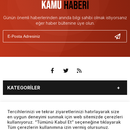
Günün önemli haberlerinden anında bilgi sahibi olmak istiyorsanız
eğer haber bültenine üye olun.
KATEGORİLER
3. SAYFA
EKONOMİ
SAYFALAR
EĞİTİM
SAĞLIK
Tercihlerinizi ve tekrar ziyaretlerinizi hatırlayarak size
en uygun deneyimi sunmak için web sitemizde çerezleri
YAŞAM
SPOR
kullanıyoruz. “Tümünü Kabul Et” seçeneğine tıklayarak
BURÇLAR
CANLI BORSA
MAGAZİN
KÜLTÜR SANAT
Tüm çerezlerin kullanımına izin vermiş olursunuz.