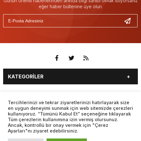
Günün önemli haberlerinden anında bilgi sahibi olmak istiyorsanız
eğer haber bültenine üye olun.
KATEGORİLER
3. SAYFA
EKONOMİ
SAYFALAR
EĞİTİM
SAĞLIK
Tercihlerinizi ve tekrar ziyaretlerinizi hatırlayarak size
en uygun deneyimi sunmak için web sitemizde çerezleri
YAŞAM
SPOR
kullanıyoruz. “Tümünü Kabul Et” seçeneğine tıklayarak
BURÇLAR
CANLI BORSA
MAGAZİN
KÜLTÜR SANAT
Tüm çerezlerin kullanımına izin vermiş olursunuz.
CANLI SONUÇLAR
CANLI TV
Ancak, kontrollü bir onay vermek için "Çerez
Web sitemizde yer alan haber içerikleri izin alınmadan,
TEKNOLOJİ
DÜNYA
Ayarları"nı ziyaret edebilirsiniz.
kaynak gösterilerek dahi iktibas edilemez. Kanuna aykırı ve
FİKSTÜR
FİRMA EKLE
SİYASET
FOTO GALERİ
izinsiz olarak kopyalanamaz, başka yerde yayınlanamaz.