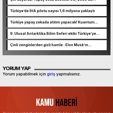
kullanıma sunulacak
Türkiye’de İHA pilotu sayısı 1,6 milyona yaklaştı
Türkiye yapay zekada atılım yapacak! Kuantum
bilgisayar entegre edilecek…
9. Ulusal Antarktika Bilim Seferi ekibi Türkiye’ye
döndü
Çinli zenginlerden gizli hamle : Elon Musk’ın
şirketlerine milyonlarca dolar akıyor!
YORUM YAP
Yorum yapabilmek için
giriş
yapmalısınız.