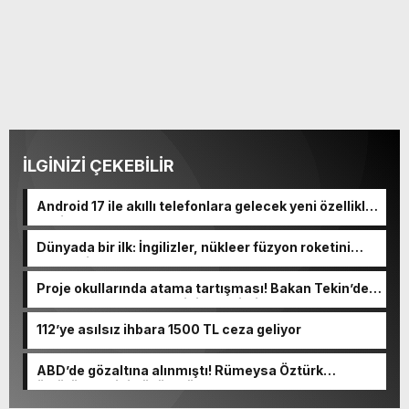
İLGİNİZİ ÇEKEBİLİR
Android 17 ile akıllı telefonlara gelecek yeni özellikler
belli oldu
Dünyada bir ilk: İngilizler, nükleer füzyon roketini
ateşledi
Proje okullarında atama tartışması! Bakan Tekin’den
“Sıkıntı yaşanmaması için takvimi erken başlattık”
açıklaması geldi
112’ye asılsız ihbara 1500 TL ceza geliyor
ABD’de gözaltına alınmıştı! Rümeysa Öztürk
öldürüleceğini düşünmüş