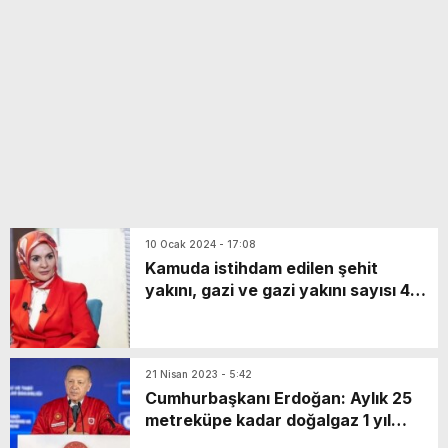
yeni özellikler belli oldu
10 Ocak 2024 - 17:08
Kamuda istihdam edilen şehit
yakını, gazi ve gazi yakını sayısı 49
bin 310’a ulaştı
21 Nisan 2023 - 5:42
Cumhurbaşkanı Erdoğan: Aylık 25
metreküpe kadar doğalgaz 1 yıl
ücretsiz