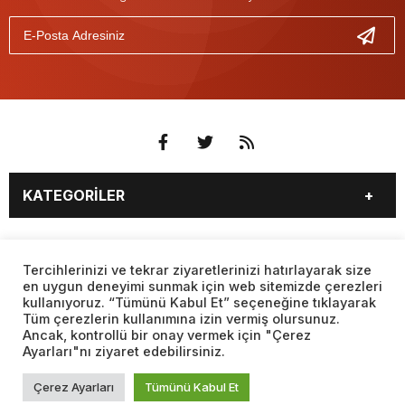
KATEGORİLER
3. SAYFA
EKONOMİ
SAYFALAR
EĞİTİM
SAĞLIK
Tercihlerinizi ve tekrar ziyaretlerinizi hatırlayarak size
en uygun deneyimi sunmak için web sitemizde çerezleri
YAŞAM
SPOR
kullanıyoruz. “Tümünü Kabul Et” seçeneğine tıklayarak
BURÇLAR
CANLI BORSA
MAGAZİN
KÜLTÜR SANAT
Tüm çerezlerin kullanımına izin vermiş olursunuz.
CANLI SONUÇLAR
CANLI TV
Ancak, kontrollü bir onay vermek için "Çerez
Web sitemizde yer alan haber içerikleri izin alınmadan,
TEKNOLOJİ
DÜNYA
Ayarları"nı ziyaret edebilirsiniz.
kaynak gösterilerek dahi iktibas edilemez. Kanuna aykırı ve
FİKSTÜR
FİRMA EKLE
SİYASET
FOTO GALERİ
izinsiz olarak kopyalanamaz, başka yerde yayınlanamaz.
FİRMA REHBERİ
GAZETE OKU
Çerez Ayarları
Tümünü Kabul Et
BİYOGRAFİLER
VIDEO GALERİ