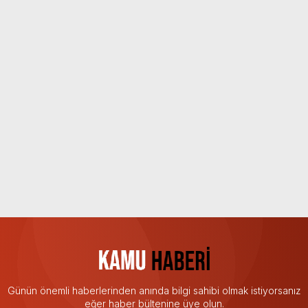
Günün önemli haberlerinden anında bilgi sahibi olmak istiyorsanız
eğer haber bültenine üye olun.