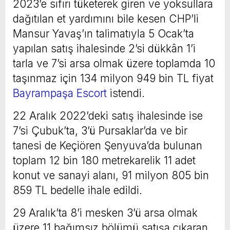
2023’e sıfırı tüketerek giren ve yoksullara
dağıtılan et yardımını bile kesen CHP’li
Mansur Yavaş’ın talimatıyla 5 Ocak’ta
yapılan satış ihalesinde 2’si dükkân 1’i
tarla ve 7’si arsa olmak üzere toplamda 10
taşınmaz için 134 milyon 949 bin TL fiyat
Bayrampaşa Escort
istendi.
22 Aralık 2022’deki satış ihalesinde ise
7’si Çubuk’ta, 3’ü Pursaklar’da ve bir
tanesi de Keçiören Şenyuva’da bulunan
toplam 12 bin 180 metrekarelik 11 adet
konut ve sanayi alanı, 91 milyon 805 bin
859 TL bedelle ihale edildi.
29 Aralık’ta 8’i mesken 3’ü arsa olmak
üzere 11 bağımsız bölümü satışa çıkaran