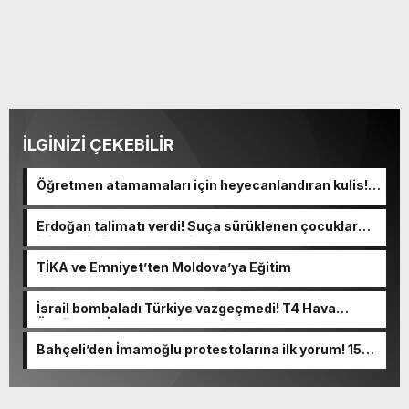
İLGİNİZİ ÇEKEBİLİR
Öğretmen atamamaları için heyecanlandıran kulis!
Bakanlıklar sayı konusunda anlaştı
Erdoğan talimatı verdi! Suça sürüklenen çocuklar
için yeni düzenleme geliyor
TİKA ve Emniyet’ten Moldova’ya Eğitim
İsrail bombaladı Türkiye vazgeçmedi! T4 Hava
Üssüne “HİSAR” konuşlandırılıyor
Bahçeli’den İmamoğlu protestolarına ilk yorum! 15
Temmuz hatırlatması yaptı