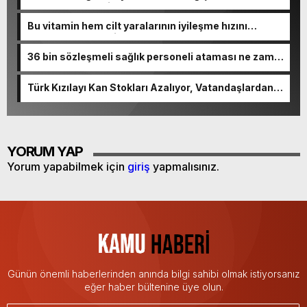
ve kolay hale geliyor
Bu vitamin hem cilt yaralarının iyileşme hızını
artırıyor hem de cilde canlılık katıyor!
36 bin sözleşmeli sağlık personeli ataması ne zaman
yapılacak, branşları ne?
Türk Kızılayı Kan Stokları Azalıyor, Vatandaşlardan
Kan Bağışı Çağrısı
YORUM YAP
Yorum yapabilmek için
giriş
yapmalısınız.
Günün önemli haberlerinden anında bilgi sahibi olmak istiyorsanız
eğer haber bültenine üye olun.