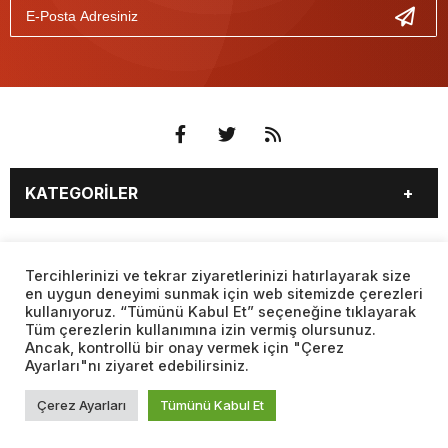
KATEGORİLER
3. SAYFA
EKONOMİ
SAYFALAR
EĞİTİM
SAĞLIK
Tercihlerinizi ve tekrar ziyaretlerinizi hatırlayarak size
en uygun deneyimi sunmak için web sitemizde çerezleri
YAŞAM
SPOR
kullanıyoruz. “Tümünü Kabul Et” seçeneğine tıklayarak
BURÇLAR
CANLI BORSA
MAGAZİN
KÜLTÜR SANAT
Tüm çerezlerin kullanımına izin vermiş olursunuz.
CANLI SONUÇLAR
CANLI TV
Ancak, kontrollü bir onay vermek için "Çerez
Web sitemizde yer alan haber içerikleri izin alınmadan,
TEKNOLOJİ
DÜNYA
Ayarları"nı ziyaret edebilirsiniz.
kaynak gösterilerek dahi iktibas edilemez. Kanuna aykırı ve
FİKSTÜR
FİRMA EKLE
SİYASET
FOTO GALERİ
izinsiz olarak kopyalanamaz, başka yerde yayınlanamaz.
FİRMA REHBERİ
GAZETE OKU
Çerez Ayarları
Tümünü Kabul Et
BİYOGRAFİLER
VIDEO GALERİ
GAZETELER
HABER GÖNDER
VİZYONDAKİLER
YEREL HABERLER