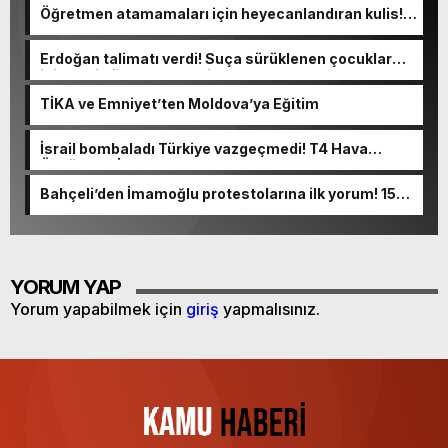
Öğretmen atamamaları için heyecanlandıran kulis!
Bakanlıklar sayı konusunda anlaştı
Erdoğan talimatı verdi! Suça sürüklenen çocuklar
için yeni düzenleme geliyor
TİKA ve Emniyet’ten Moldova’ya Eğitim
İsrail bombaladı Türkiye vazgeçmedi! T4 Hava
Üssüne “HİSAR” konuşlandırılıyor
Bahçeli’den İmamoğlu protestolarına ilk yorum! 15
Temmuz hatırlatması yaptı
YORUM YAP
Yorum yapabilmek için
giriş
yapmalısınız.