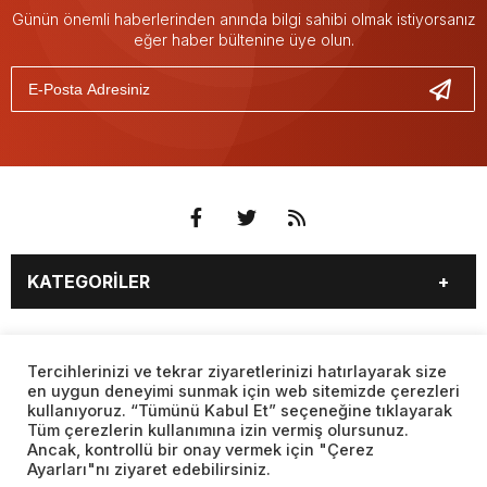
Günün önemli haberlerinden anında bilgi sahibi olmak istiyorsanız
eğer haber bültenine üye olun.
KATEGORİLER
3. SAYFA
EKONOMİ
SAYFALAR
EĞİTİM
SAĞLIK
Tercihlerinizi ve tekrar ziyaretlerinizi hatırlayarak size
en uygun deneyimi sunmak için web sitemizde çerezleri
YAŞAM
SPOR
kullanıyoruz. “Tümünü Kabul Et” seçeneğine tıklayarak
BURÇLAR
CANLI BORSA
MAGAZİN
KÜLTÜR SANAT
Tüm çerezlerin kullanımına izin vermiş olursunuz.
CANLI SONUÇLAR
CANLI TV
Ancak, kontrollü bir onay vermek için "Çerez
Web sitemizde yer alan haber içerikleri izin alınmadan,
TEKNOLOJİ
DÜNYA
Ayarları"nı ziyaret edebilirsiniz.
kaynak gösterilerek dahi iktibas edilemez. Kanuna aykırı ve
FİKSTÜR
FİRMA EKLE