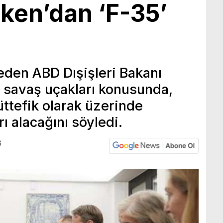
ken’dan ‘F-35’
 eden ABD Dışişleri Bakanı
 savaş uçakları konusunda,
üttefik olarak üzerinde
ı alacağını söyledi.
6