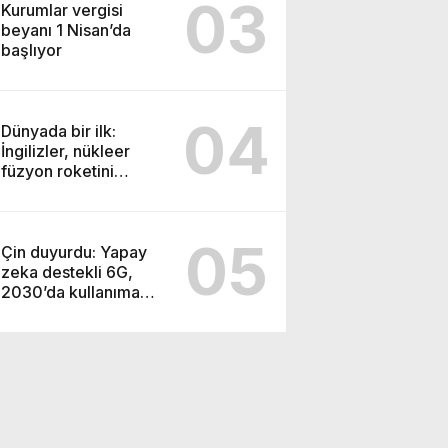
03
Kurumlar vergisi
beyanı 1 Nisan’da
başlıyor
04
Dünyada bir ilk:
İngilizler, nükleer
füzyon roketini
ateşledi
05
Çin duyurdu: Yapay
zeka destekli 6G,
2030’da kullanıma
sunulacak