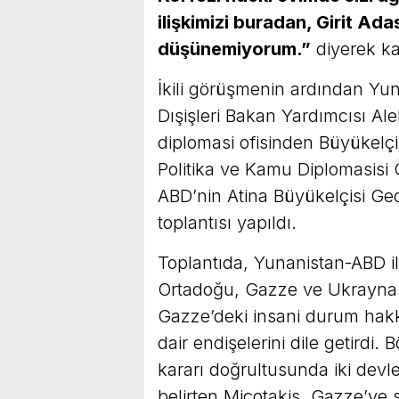
ilişkimizi buradan, Girit Ad
düşünemiyorum.”
diyerek kar
İkili görüşmenin ardından Yuna
Dışişleri Bakan Yardımcısı A
diplomasi ofisinden Büyükelçi
Politika ve Kamu Diplomasisi 
ABD’nin Atina Büyükelçisi Geo
toplantısı yapıldı.
Toplantıda, Yunanistan-ABD iliş
Ortadoğu, Gazze ve Ukrayna gi
Gazze’deki insani durum hakk
dair endişelerini dile getirdi.
kararı doğrultusunda iki devl
belirten Miçotakis, Gazze’ye 