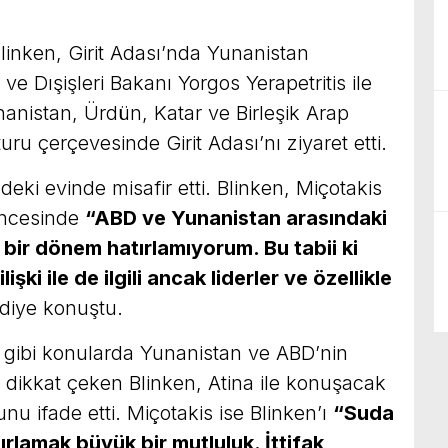
linken, Girit Adası’nda Yunanistan
e Dışişleri Bakanı Yorgos Yerapetritis ile
nanistan, Ürdün, Katar ve Birleşik Arap
uru çerçevesinde Girit Adası’nı ziyaret etti.
deki evinde misafir etti. Blinken, Miçotakis
öncesinde
“ABD ve Yunanistan arasındaki
u bir dönem hatırlamıyorum. Bu tabii ki
işki ile de ilgili ancak liderler ve özellikle
diye konuştu.
gibi konularda Yunanistan ve ABD’nin
a dikkat çeken Blinken, Atina ile konuşacak
u ifade etti. Miçotakis ise Blinken’ı
“Suda
ırlamak büyük bir mutluluk. İttifak