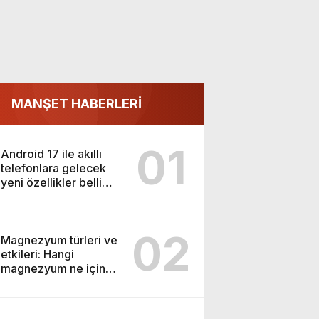
MANŞET HABERLERİ
01
Android 17 ile akıllı
telefonlara gelecek
yeni özellikler belli
oldu
02
Magnezyum türleri ve
etkileri: Hangi
magnezyum ne için
kullanılır