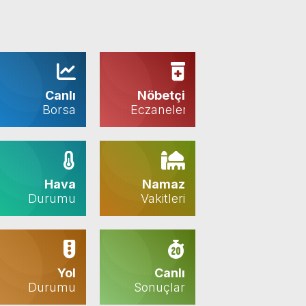
Canlı
Nöbetçi
Borsa
Eczaneler
Hava
Namaz
Durumu
Vakitleri
Yol
Canlı
Durumu
Sonuçlar