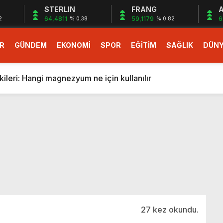
STERLIN
FRANG
A
64,4811
59,1179
6
2
% 0.38
% 0.82
R
GÜNDEM
EKONOMİ
SPOR
EĞİTİM
SAĞLIK
DÜN
larlık dev teklif
fonlara gelecek yeni özellikler belli oldu
ileri: Hangi magnezyum ne için kullanılır
1 Nisan’da başlıyor
r, nükleer füzyon roketini ateşledi
 destekli 6G, 2030’da kullanıma sunulacak
n heyecanlandıran kulis! Bakanlıklar sayı konusunda anlaşt
nin Borcunu Ödeyebilir
esi ilgilendiren düzenleme! Sayılar tümden değişti
tartışması! Bakan Tekin’den “Sıkıntı yaşanmaması için takvim
larlık dev teklif
27 kez okundu.
fonlara gelecek yeni özellikler belli oldu