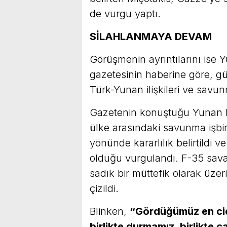
de vurgu yaptı.
SİLAHLANMAYA DEVAM
Görüşmenin ayrıntılarını ise Y
gazetesinin haberine göre, 
Türk-Yunan ilişkileri ve savu
Gazetenin konuştuğu Yunan hü
ülke arasındaki savunma işbir
yönünde kararlılık belirtildi ve
olduğu vurgulandı. F-35 sava
sadık bir müttefik olarak üzer
çizildi.
Blinken,
“Gördüğümüz en cidd
birlikte durmamız, birlikte