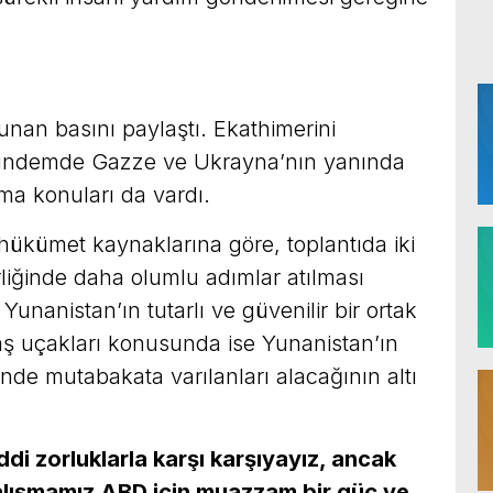
unan basını paylaştı. Ekathimerini
gündemde Gazze ve Ukrayna’nın yanında
nma konuları da vardı.
kümet kaynaklarına göre, toplantıda iki
liğinde daha olumlu adımlar atılması
 Yunanistan’ın tutarlı ve güvenilir bir ortak
ş uçakları konusunda ise Yunanistan’ın
inde mutabakata varılanları alacağının altı
i zorluklarla karşı karşıyayız, ancak
 çalışmamız ABD için muazzam bir güç ve