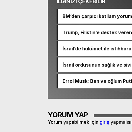
İLGİNİZİ ÇEKEBİLİR
BM’den çarpıcı katliam yorum
Trump, Filistin’e destek veren
İsrail’de hükümet ile istihbar
derinleşti
İsrail ordusunun sağlık ve siv
ortaya çıktı
Errol Musk: Ben ve oğlum Put
YORUM YAP
Yorum yapabilmek için
giriş
yapmalısı