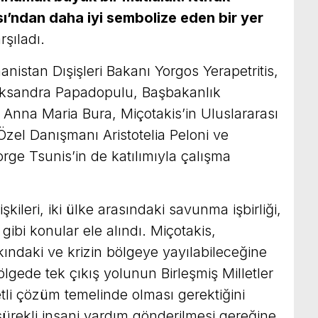
ası’ndan daha iyi sembolize eden bir yer
şıladı.
nistan Dışişleri Bakanı Yorgos Yerapetritis,
leksandra Papadopulu, Başbakanlık
 Anna Maria Bura, Miçotakis’in Uluslararası
Özel Danışmanı Aristotelia Peloni ve
rge Tsunis’in de katılımıyla çalışma
kileri, iki ülke arasındaki savunma işbirliği,
bi konular ele alındı. Miçotakis,
ındaki ve krizin bölgeye yayılabileceğine
 Bölgede tek çıkış yolunun Birleşmiş Milletler
etli çözüm temelinde olması gerektiğini
sürekli insani yardım gönderilmesi gereğine