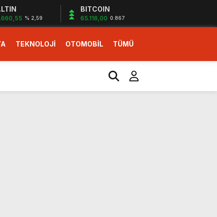
LTIN
BITCOIN
.660,55
65.116,00
% 2,59
0.867
YA
TEKNOLOJİ
OTOMOBİL
TÜMÜ
ı
i erken başlattık”